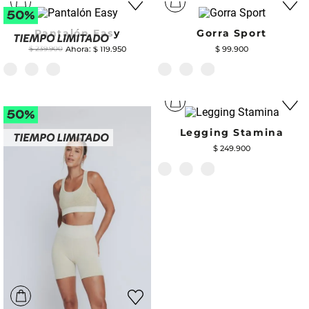
Pantalón Easy
Gorra Sport
$
119
.
950
$
99
.
900
$
239
.
900
Legging Stamina
$
249
.
900