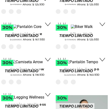
$
125
.
930
$
125
.
930
$
179
.
900
$
179
.
900
Pantalón Core
Biker Walk
$
167
.
930
$
125
.
930
$
239
.
900
$
179
.
900
Camiseta Arrow
Pantalón Tempo
$
118
.
930
$
160
.
930
$
169
.
900
$
229
.
900
Legging Wellness