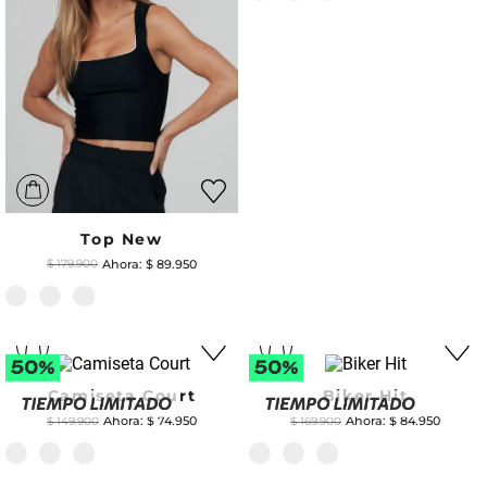
Top New
$
89
.
950
$
179
.
900
Camiseta Court
Biker Hit
$
74
.
950
$
84
.
950
$
149
.
900
$
169
.
900