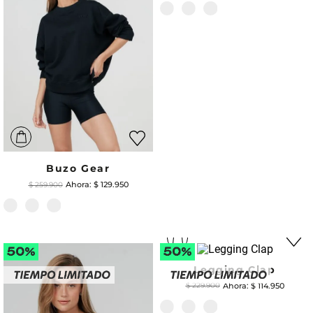
Buzo Gear
$
129
.
950
$
259
.
900
Legging Clap
$
114
.
950
$
229
.
900