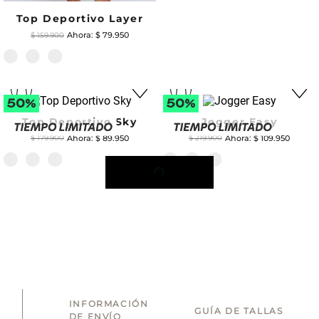
Top Deportivo Layer
$
79
.
950
$
159
.
900
Top Deportivo Sky
Jogger Easy
$
89
.
950
$
109
.
950
$
179
.
900
$
219
.
900