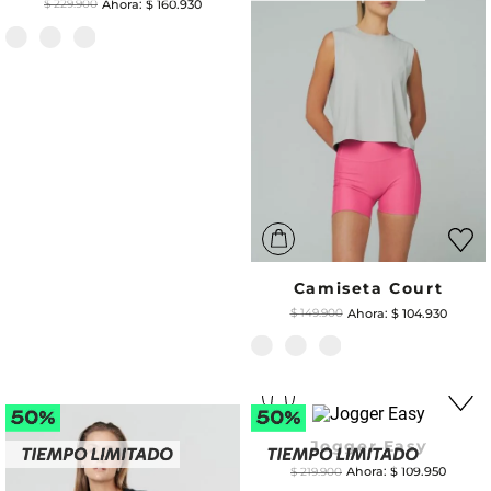
$
160
.
930
$
229
.
900
Camiseta Court
$
104
.
930
$
149
.
900
Jogger Easy
$
109
.
950
$
219
.
900