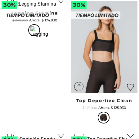
Legging Stamina
$
174
.
930
$
249
.
900
Top Deportivo Clean
$
125
.
930
$
179
.
900