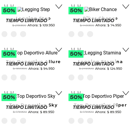
Legging Step
Biker Chance
$
109
.
950
$
74
.
950
$
219
.
900
$
149
.
900
Top Deportivo Allure
Legging Stamina
$
94
.
950
$
124
.
950
$
189
.
900
$
249
.
900
Top Deportivo Sky
Top Deportivo Piper
$
89
.
950
$
89
.
950
$
179
.
900
$
179
.
900