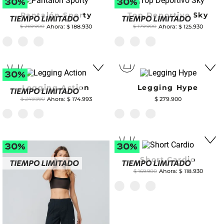
Pantalón Sporty
Top Deportivo Sky
$
188
.
930
$
125
.
930
$
269
.
900
$
179
.
900
Legging Action
Legging Hype
$
174
.
993
$
279
.
900
$
249
.
990
Short Cardio
$
118
.
930
$
169
.
900