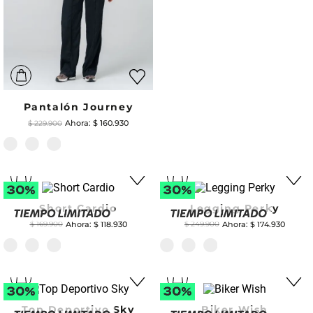
Pantalón Journey
$
160
.
930
$
229
.
900
Short Cardio
Legging Perky
$
118
.
930
$
174
.
930
$
169
.
900
$
249
.
900
Top Deportivo Sky
Biker Wish