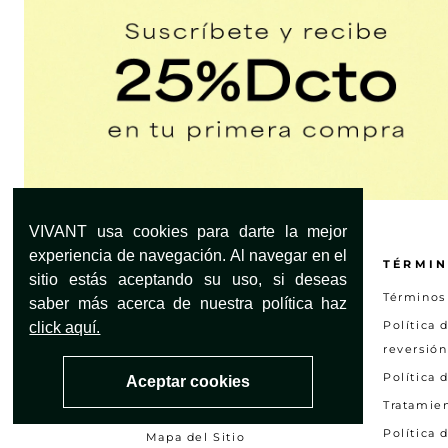
VIVANT usa cookies para darte la mejor
experiencia de navegación. Al navegar en el
¿NECESITAS AYUDA?
TÉRMIN
sitio estás aceptando su uso, si deseas
Servicio al Cliente
Términos
saber más acerca de nuestra política haz
Encuentra tu tienda
Política 
click aquí.
reversión
Preguntas frecuentes
Política 
Aceptar cookies
Otras solicitudes
Tratamie
Consultar estado PQRS
Política 
Mapa del Sitio