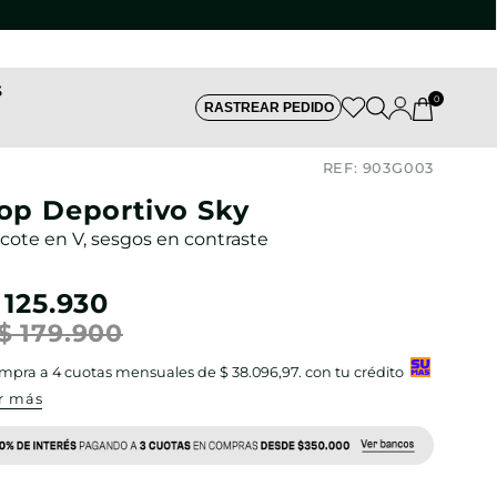
S
0
RASTREAR PEDIDO
REF:
903G003
op Deportivo Sky
cote en V, sesgos en contraste
125
.
930
$
179
.
900
mpra a
4
cuotas mensuales de
$ 38.096,97
. con tu crédito
r más