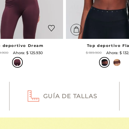
p deportivo Dream
Top deportivo Fl
9
.
900
$
125
.
930
$
189
.
900
$
132
GUÍA DE TALLAS