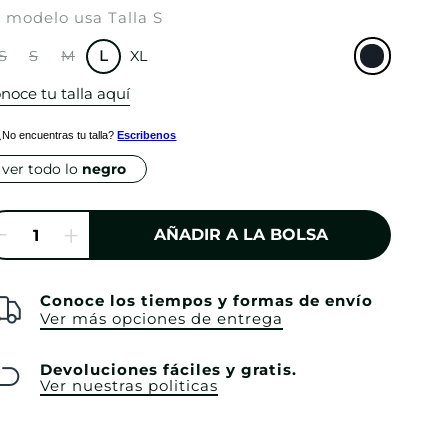
 modelo usa Talla S
S
S
M
L
XL
noce tu talla aquí
¿No encuentras tu talla?
Escribenos
ver todo lo
negro
AÑADIR A LA BOLSA
Conoce los tiempos y formas de envío
Ver más opciones de entrega
Devoluciones fáciles y gratis.
Ver nuestras politicas