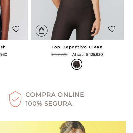
ash
Top Deportivo Clean
.
930
$
179
.
900
$
125
.
930
COMPRA ONLINE
100% SEGURA