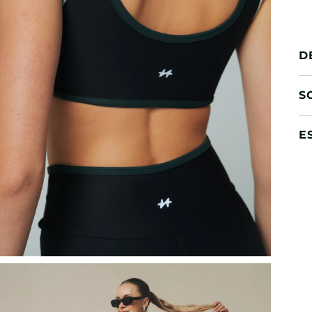
D
S
E