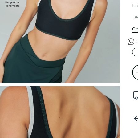
La
X
Co