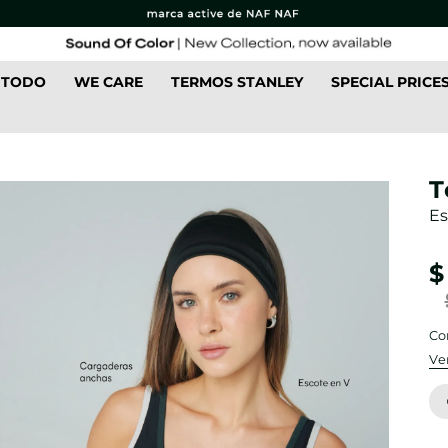
 TODO
WE CARE
TERMOS STANLEY
SPECIAL PRICE
T
Es
$
Co
Ve