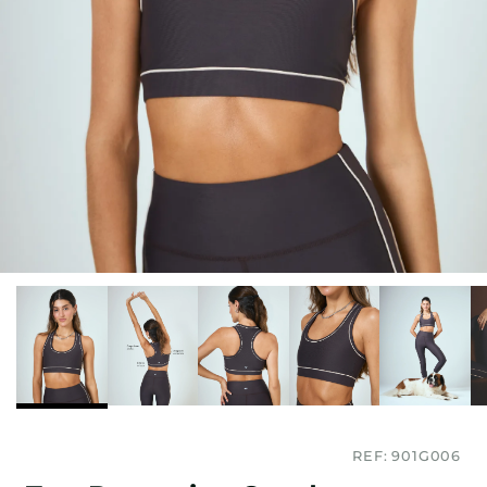
REF:
901G006