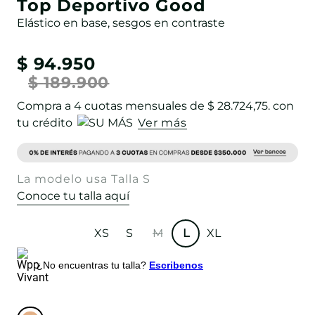
Top Deportivo Good
Elástico en base, sesgos en contraste
$
94
.
950
$
189
.
900
Compra a
4
cuotas mensuales de
$ 28.724,75
. con
tu crédito
Ver más
La modelo usa Talla S
Conoce tu talla aquí
XS
S
M
L
XL
¿No encuentras tu talla?
Escribenos