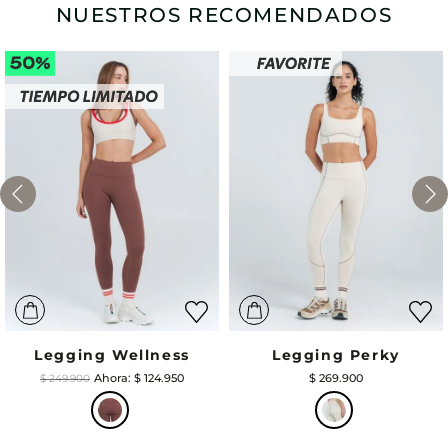
NUESTROS RECOMENDADOS
Legging Wellness
Legging Perky
$
124
.
950
$
269
.
900
$
249
.
900