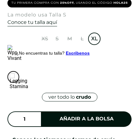
La modelo usa Talla S
Conoce tu talla aquí
XS
S
M
L
XL
¿No encuentras tu talla?
Escribenos
ver todo lo
crudo
AÑADIR A LA BOLSA