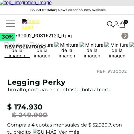
0
REF:
973G002
Legging Perky
Tiro alto, costuras en contraste, bota al corte
$
174
.
930
$
249
.
900
Compra a
4
cuotas mensuales de
$ 52.920,7
. con
tu crédito
Ver más