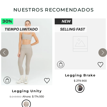
NUESTROS RECOMENDADOS
Legging Brake
$
279
.
900
Legging Unity
$
174
.
930
$
249
.
900