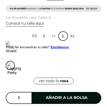
La modelo usa Talla S
Conoce tu talla aquí
XS
S
M
L
XL
¿No encuentras tu talla?
Escribenos
ver todo lo
rosa
AÑADIR A LA BOLSA