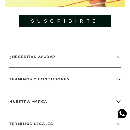
para correr, hacer senderismo, yoga, gimnasia y muchas más
actividades deportivas. Son perfectas para llevar en días calurosos, ya
que te ayudarán a estar más fresca.
SUSCRIBIRTE
Aquí, descubrirás colecciones pensadas y diseñadas para mujeres. Esto
significa que las
faldas para entrenar
de Vivant tienen un corte y ajuste
adaptable a las curvas del cuerpo femenino. Incluyen características
adicionales como bolsillos, cinturones elásticos para ajustar la cintura y
cierres con cremallera si buscas mayor seguridad.
¿NECESITAS AYUDA?
Dentro de nuestro proceso de elaboración, incorporamos tejidos de alta
tecnología como el poliéster reciclado, algodón orgánico BCI y Tencel,
que además de ser suaves al tacto se destacan por ser materiales más
TÉRMINOS Y CONDICIONES
sostenibles para el medio ambiente.
¡Vivant llegó a cambiar la manera cómo te ves en tus entrenamientos!
NUESTRA MARCA
Apuesta por nuestras
faldas deportivas para mujer
y lleva a casa piezas
confortables, aerodinámicas y llenas de estilo.
TÉRMINOS LEGALES