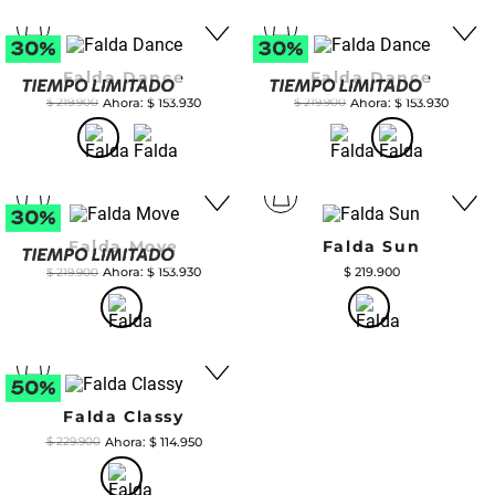
Falda Dance
Falda Dance
$
153
.
930
$
153
.
930
$
219
.
900
$
219
.
900
Falda Move
Falda Sun
$
153
.
930
$
219
.
900
$
219
.
900
Falda Classy
$
114
.
950
$
229
.
900