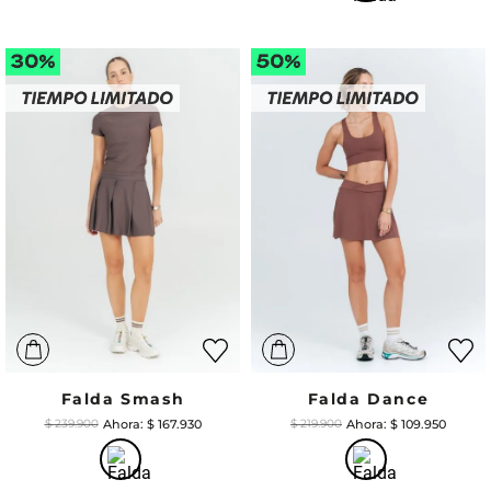
Falda Smash
Falda Dance
$
167
.
930
$
109
.
950
$
239
.
900
$
219
.
900