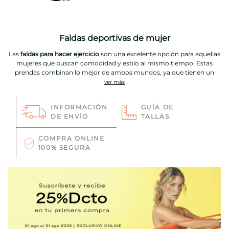
Faldas deportivas de mujer
Las
faldas para hacer ejercicio
son una excelente opción para aquellas
mujeres que buscan comodidad y estilo al mismo tiempo. Estas
prendas combinan lo mejor de ambos mundos, ya que tienen un
diseño similar al de las faldas tradicionales, pero están hechas con
ver más
materiales transpirables y cómodos, ideales para actividades deportivas.
INFORMACIÓN
GUÍA DE
En Vivant tenemos varios modelos de faldas deportivas, desde las más
DE ENVÍO
TALLAS
básicas hasta las más modernas. Tenemos propuestas cortas y un poco
más largas que conservan su estilo relajado y trendy.
COMPRA ONLINE
100% SEGURA
Aquí, podrás disfrutar de las últimas tendencias de la moda deportiva
con colores sólidos que harán match con todo tu armario; tonalidades
frías y cálidas como azul, verde, rojo, mostaza, entre otros. También las
encontrarás en estampados de moda con contrastes de color, costuras
a tono y mucho más patrones que te aportarán mucho estilo y
personalidad.
Una de las ventajas de nuestras faldas es su versatilidad. Se pueden usar