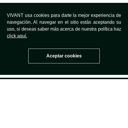
VIVANT usa cookies para darte la mejor experiencia de
MÉTODOS DE PAGO
navegación. Al navegar en el sitio estás aceptando su
uso, si deseas saber más acerca de nuestra política haz
click aquí.
¡SÍGUENOS!
Aceptar cookies
Todos los derechos reservados VIVT | COMODIN S.A.S | NIT
800.069.933-6 | Calle 14 No. 52 A - 372 | Medellín - Colombia
servicioalcliente@vivantactive .com