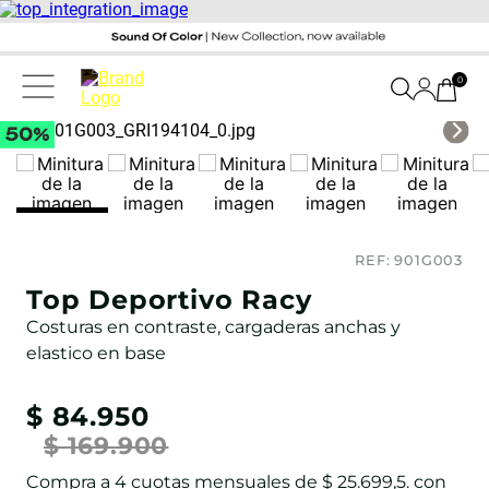
0
REF:
901G003
Top Deportivo Racy
Costuras en contraste, cargaderas anchas y
elastico en base
$
84
.
950
$
169
.
900
Compra a
4
cuotas mensuales de
$ 25.699,5
. con