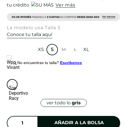
tu crédito
Ver más
La modelo usa Talla S
Conoce tu talla aquí
XS
S
M
L
XL
¿No encuentras tu talla?
Escribenos
ver todo lo
gris
AÑADIR A LA BOLSA