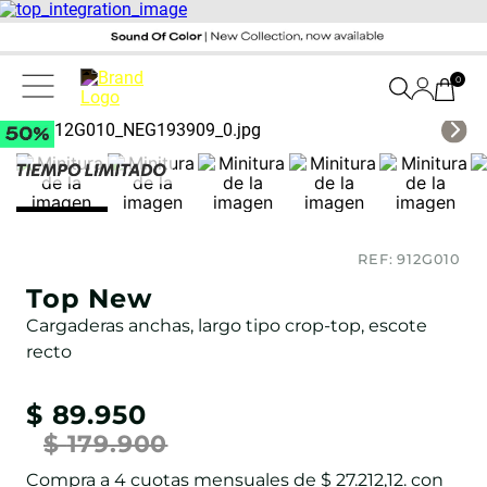
0
REF:
912G010
Top New
Cargaderas anchas, largo tipo crop-top, escote
recto
$
89
.
950
$
179
.
900
Compra a
4
cuotas mensuales de
$ 27.212,12
. con