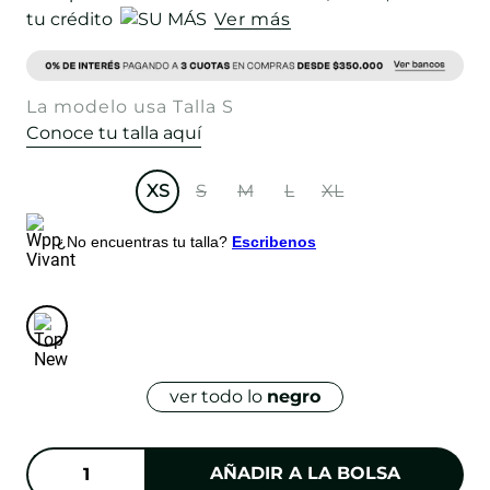
tu crédito
Ver más
La modelo usa Talla S
Conoce tu talla aquí
XS
S
M
L
XL
¿No encuentras tu talla?
Escribenos
ver todo lo
negro
AÑADIR A LA BOLSA