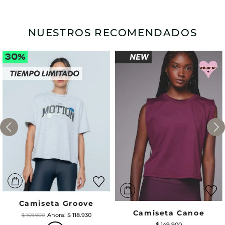
NUESTROS RECOMENDADOS
Camiseta Groove
Camiseta Canoe
$
118
.
930
$
169
.
900
$
149
.
900