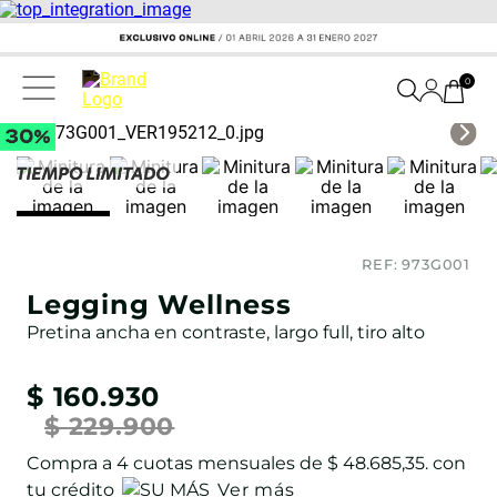
0
REF:
973G001
Legging Wellness
Pretina ancha en contraste, largo full, tiro alto
$
160
.
930
$
229
.
900
Compra a
4
cuotas mensuales de
$ 48.685,35
. con
tu crédito
Ver más