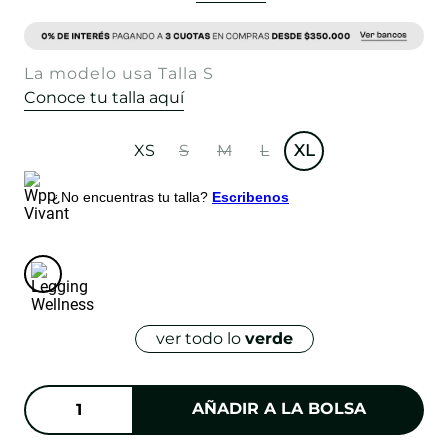
La modelo usa Talla S
Conoce tu talla aquí
XS
S
M
L
XL
¿No encuentras tu talla?
Escribenos
ver todo lo
verde
AÑADIR A LA BOLSA