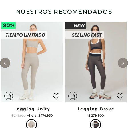
NUESTROS RECOMENDADOS
Legging Unity
Legging Brake
$
174
.
930
$
279
.
900
$
249
.
900