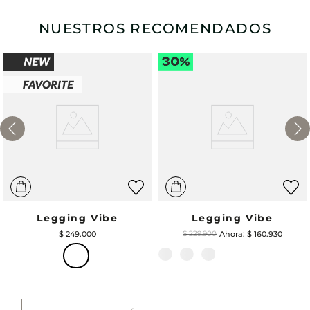
NUESTROS RECOMENDADOS
Legging Vibe
Legging Vibe
$
249
.
000
$
160
.
930
$
229
.
900