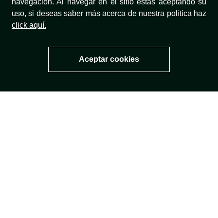
navegación. Al navegar en el sitio estás aceptando su
uso, si deseas saber más acerca de nuestra política haz
click aquí.
TÉRMINOS Y CONDICIONES
Aceptar cookies
NUESTRA MARCA
TÉRMINOS LEGALES
MÉTODOS DE PAGO
¡SÍGUENOS!