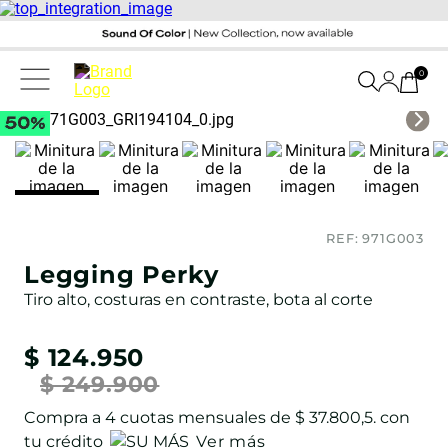
0
REF:
971G003
Legging Perky
Tiro alto, costuras en contraste, bota al corte
$
124
.
950
$
249
.
900
Compra a
4
cuotas mensuales de
$ 37.800,5
. con
tu crédito
Ver más