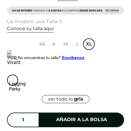
La modelo usa Talla S
Conoce tu talla aquí
XS
S
M
L
XL
¿No encuentras tu talla?
Escribenos
ver todo lo
gris
AÑADIR A LA BOLSA