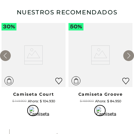
NUESTROS RECOMENDADOS
Camiseta Court
Camiseta Groove
$
104
.
930
$
84
.
950
$
149
.
900
$
169
.
900