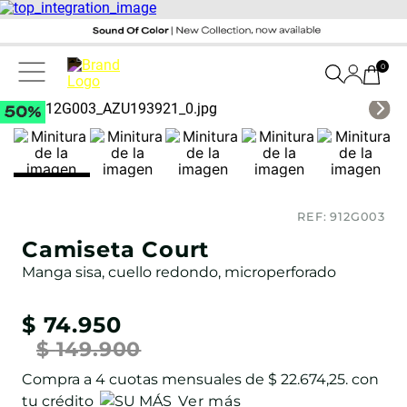
0
REF:
912G003
Camiseta Court
Manga sisa, cuello redondo, microperforado
$
74
.
950
$
149
.
900
Compra a
4
cuotas mensuales de
$ 22.674,25
. con
tu crédito
Ver más