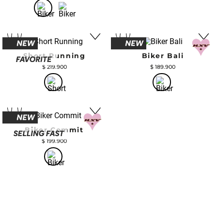
Short Running
Biker Bali
$
219
.
900
$
189
.
900
Biker Commit
$
199
.
900