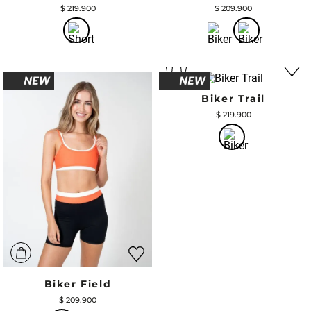
$
219
.
900
$
209
.
900
Biker Trail
$
219
.
900
Biker Field
$
209
.
900