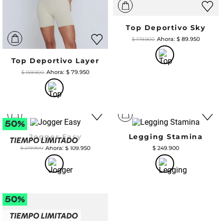
Top Deportivo Sky
$
89
.
950
$
179
.
900
Top Deportivo Layer
$
79
.
950
$
159
.
900
Jogger Easy
Legging Stamina
$
109
.
950
$
249
.
900
$
219
.
900