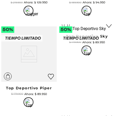
$
109
.
950
$
94
.
950
$
219
.
900
$
189
.
900
Top Deportivo Sky
$
89
.
950
$
179
.
900
Top Deportivo Piper
$
89
.
950
$
179
.
900