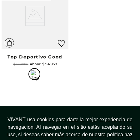
Top Deportivo Good
$
94
.
950
$
189
.
900
VIVANT usa cookies para darte la mejor experiencia de
navegación. Al navegar en el sitio estás aceptando su
uso, si deseas saber más acerca de nuestra política haz
INFORMACIÓN