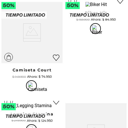
Biker Hit
$
84
.
950
$
169
.
900
Camiseta Court
$
74
.
950
$
149
.
900
Legging Stamina
$
124
.
950
$
249
.
900