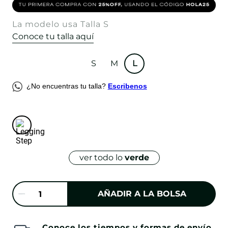
La modelo usa Talla S
Conoce tu talla aquí
S
M
L
¿No encuentras tu talla?
Escribenos
ver todo lo
verde
AÑADIR A LA BOLSA
Conoce los tiempos y formas de envío