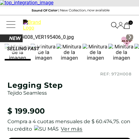
0
REF:
972H008
Legging Step
Tejido Seamless
$
199
.
900
Compra a
4
cuotas mensuales de
$ 60.474,75
. con
tu crédito
Ver más