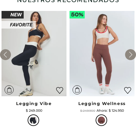
NUESTROS RECOMENDADOS
Legging Vibe
Legging Wellness
$
249
.
000
$
124
.
950
$
249
.
900