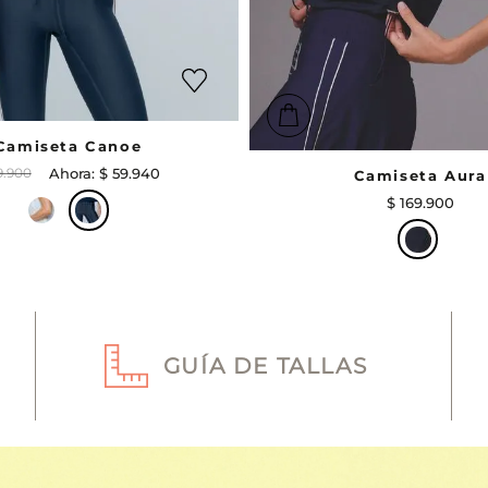
Camiseta Canoe
9
.
900
$
59
.
940
Camiseta Aura
$
169
.
900
GUÍA DE TALLAS