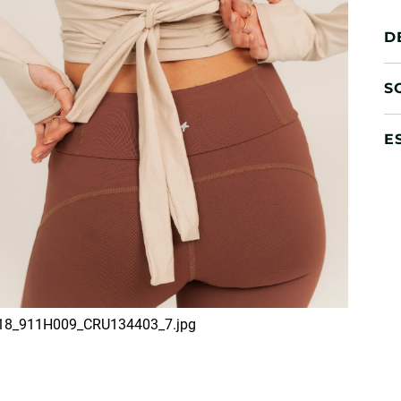
D
S
E