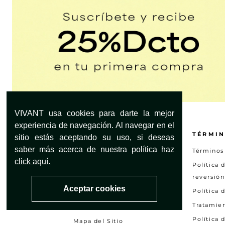
VIVANT usa cookies para darte la mejor
experiencia de navegación. Al navegar en el
¿NECESITAS AYUDA?
TÉRMIN
sitio estás aceptando su uso, si deseas
saber más acerca de nuestra política haz
Servicio al Cliente
Términos
click aquí.
Encuentra tu tienda
Política 
reversión
Preguntas frecuentes
Aceptar cookies
Política 
Otras solicitudes
Tratamie
Consultar estado PQRS
Política 
Mapa del Sitio