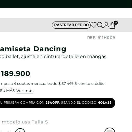
0
RASTREAR PEDIDO
REF:
911H009
amiseta Dancing
po ballet, ajuste en cintura, detalle en mangas
189
.
900
mpra a
4
cuotas mensuales de
$ 57.449,5
. con tu crédito
Ver más
 modelo usa Talla S