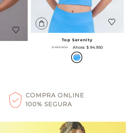
Top Serenity
$
189
.
900
$
94
.
950
COMPRA ONLINE
100% SEGURA