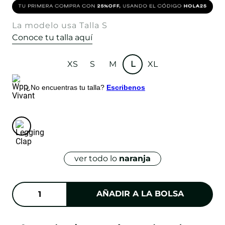
La modelo usa Talla S
Conoce tu talla aquí
XS
S
M
L
XL
¿No encuentras tu talla?
Escribenos
ver todo lo
naranja
AÑADIR A LA BOLSA