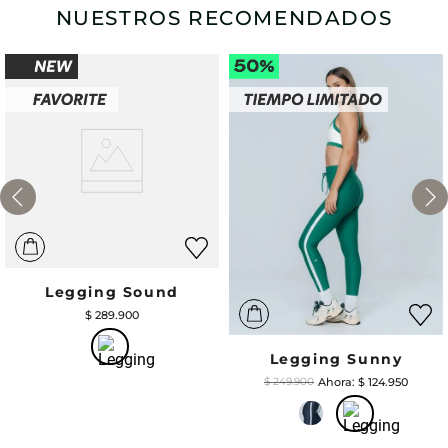
NUESTROS RECOMENDADOS
Legging Sound
$
289
.
900
Legging Sunny
$
124
.
950
$
249
.
900