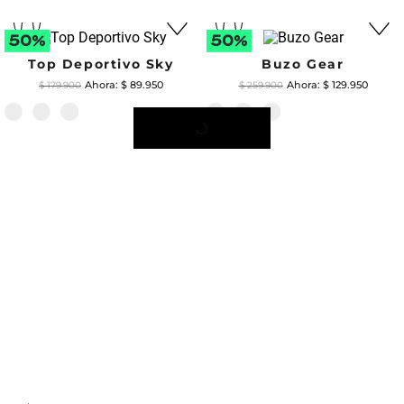
Top Deportivo Sky
Buzo Gear
$
89
.
950
$
129
.
950
$
179
.
900
$
259
.
900
INFORMACIÓN
GUÍA DE TALLAS
DE ENVÍO
COMPRA ONLINE
100% SEGURA