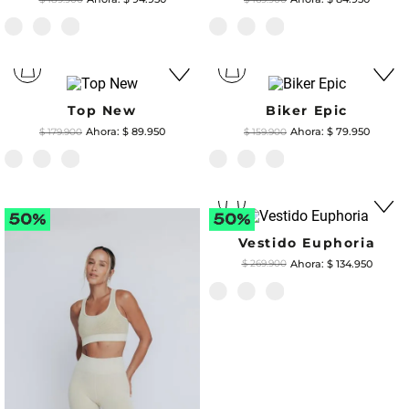
Top New
Biker Epic
$
89
.
950
$
79
.
950
$
179
.
900
$
159
.
900
Vestido Euphoria
$
134
.
950
$
269
.
900