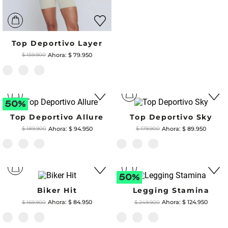
Top Deportivo Layer
$
79
.
950
$
159
.
900
Top Deportivo Allure
Top Deportivo Sky
$
94
.
950
$
89
.
950
$
189
.
900
$
179
.
900
Biker Hit
Legging Stamina
$
84
.
950
$
124
.
950
$
169
.
900
$
249
.
900