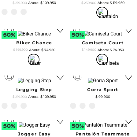
$
109
.
950
$
119
.
950
$
219
.
900
$
239
.
900
Biker Chance
Camiseta Court
$
74
.
950
$
74
.
950
$
149
.
900
$
149
.
900
Legging Step
Gorra Sport
$
109
.
950
$
99
.
900
$
219
.
900
Jogger Easy
Pantalón Teammate