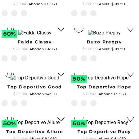
$
109
.
950
$
119
.
950
$
219
.
900
$
239
.
900
Falda Classy
Buzo Preppy
$
114
.
950
$
119
.
950
$
229
.
900
$
239
.
900
Top Deportivo Good
Top Deportivo Hope
$
94
.
950
$
89
.
950
$
189
.
900
$
179
.
900
Top Deportivo Allure
Top Deportivo Racy
$
94
.
950
$
84
.
950
$
189
.
900
$
169
.
900