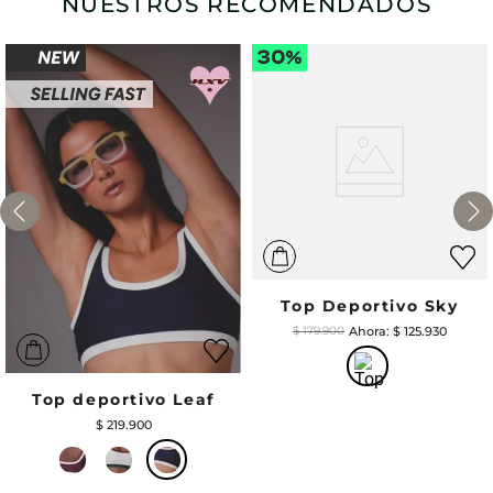
NUESTROS RECOMENDADOS
Top Deportivo Sky
$
125
.
930
$
179
.
900
Top deportivo Leaf
$
219
.
900