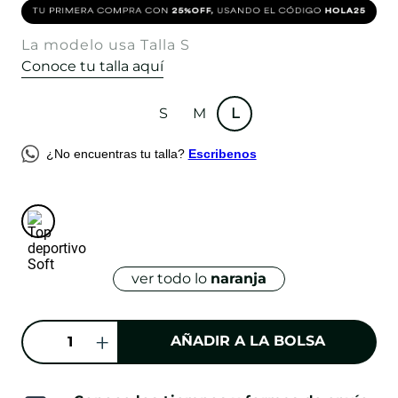
La modelo usa Talla S
Conoce tu talla aquí
S
M
L
¿No encuentras tu talla?
Escribenos
ver todo lo
naranja
AÑADIR A LA BOLSA