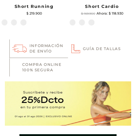
Short Running
Short Cardio
$
219
.
900
$
118
.
930
$
169
.
900
INFORMACIÓN
GUÍA DE TALLAS
DE ENVÍO
COMPRA ONLINE
100% SEGURA