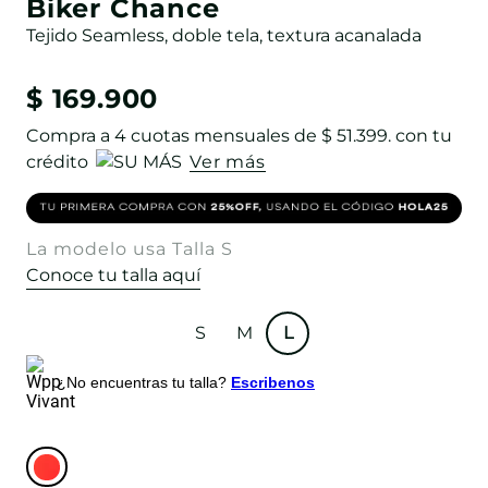
Biker Chance
Tejido Seamless, doble tela, textura acanalada
$
169
.
900
Compra a
4
cuotas mensuales de
$ 51.399
. con tu
crédito
Ver más
La modelo usa Talla S
Conoce tu talla aquí
S
M
L
¿No encuentras tu talla?
Escribenos