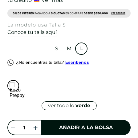
tu crédito
Ver más
La modelo usa Talla S
Conoce tu talla aquí
S
M
L
¿No encuentras tu talla?
Escribenos
ver todo lo
verde
AÑADIR A LA BOLSA