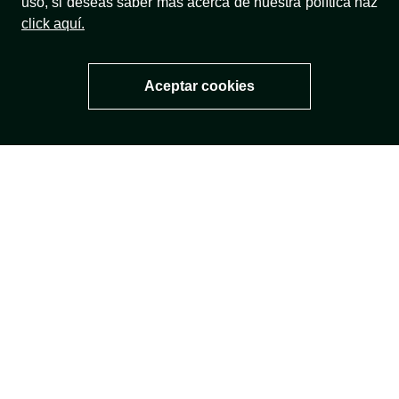
uso, si deseas saber más acerca de nuestra política haz
click aquí.
¿NECESITAS AYUDA?
Aceptar cookies
TÉRMINOS Y CONDICIONES
NUESTRA MARCA
TÉRMINOS LEGALES
MÉTODOS DE PAGO