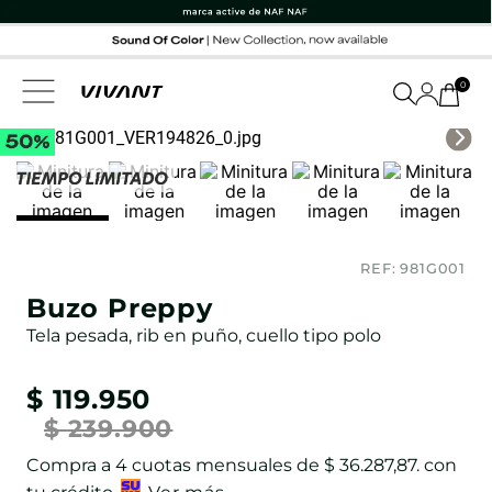
0
REF:
981G001
Buzo Preppy
Tela pesada, rib en puño, cuello tipo polo
$
119
.
950
$
239
.
900
Compra a
4
cuotas mensuales de
$ 36.287,87
. con