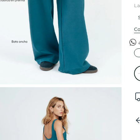
La
Co