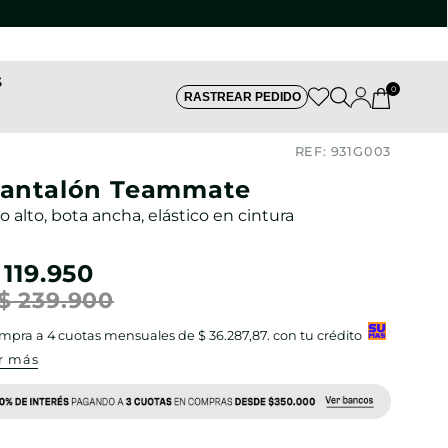
S
0
RASTREAR PEDIDO
REF:
931G003
antalón Teammate
ro alto, bota ancha, elástico en cintura
119
.
950
$
239
.
900
mpra a
4
cuotas mensuales de
$ 36.287,87
. con tu crédito
r más