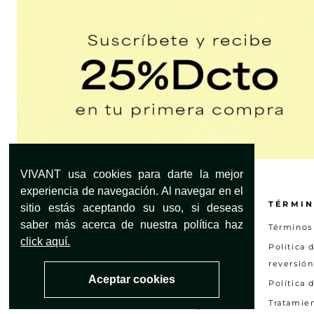
VIVANT usa cookies para darte la mejor
experiencia de navegación. Al navegar en el
¿NECESITAS AYUDA?
TÉRMIN
sitio estás aceptando su uso, si deseas
saber más acerca de nuestra política haz
Servicio al Cliente
Términos
click aquí.
Encuentra tu tienda
Política 
reversión
Preguntas frecuentes
Aceptar cookies
Política 
Otras solicitudes
Tratamie
Consultar estado PQRS