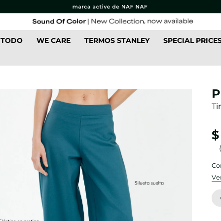
 TODO
WE CARE
TERMOS STANLEY
SPECIAL PRICE
P
Ti
$
Co
Ve