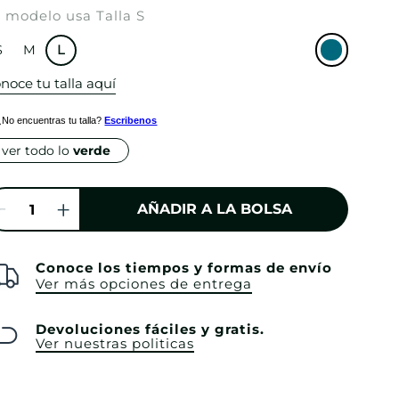
 modelo usa Talla S
S
M
L
noce tu talla aquí
¿No encuentras tu talla?
Escribenos
ver todo lo
verde
AÑADIR A LA BOLSA
Conoce los tiempos y formas de envío
Ver más opciones de entrega
Devoluciones fáciles y gratis.
Ver nuestras politicas