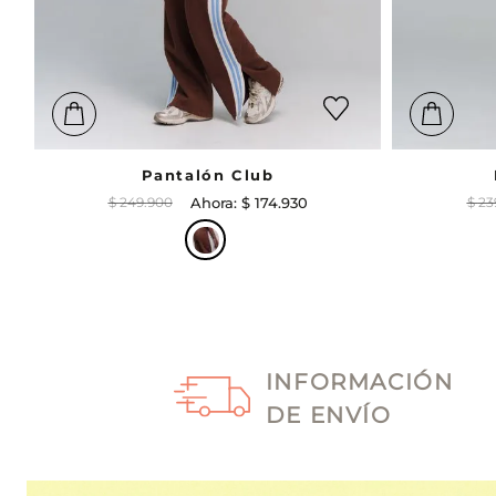
Pantalón Club
$
249
.
900
$
174
.
930
$
23
INFORMACIÓN
DE ENVÍO