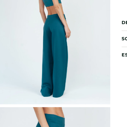
D
S
E