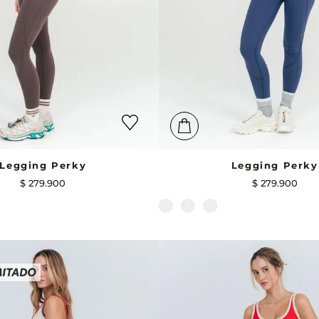
Legging Perky
Legging Perky
$
279
.
900
$
279
.
900