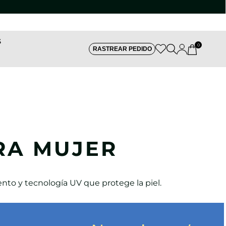
S
0
RASTREAR PEDIDO
RA MUJER
to y tecnología UV que protege la piel.