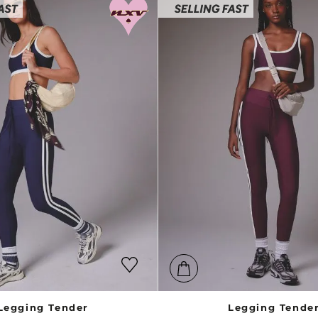
Legging Tender
Legging Tende
$
289
.
900
$
289
.
900