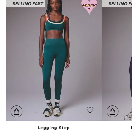
Legging Step
$
199
.
900