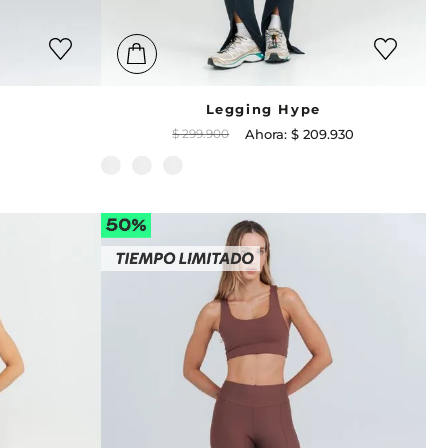
Legging Hype
$
299
.
900
$
209
.
930