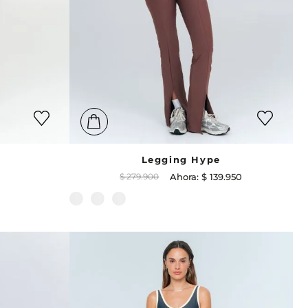
Legging Hype
$
279
.
900
$
139
.
950