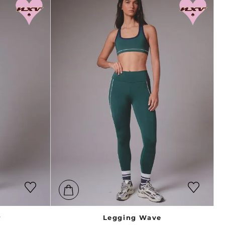
r
Legging Wave
$
289
.
900