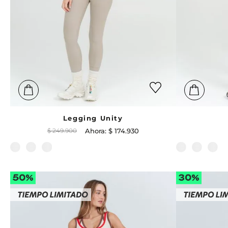
Legging Unity
$
249
.
900
$
174
.
930