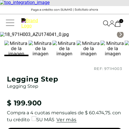
0
REF:
971H003
Legging Step
Legging Step
$
199
.
900
Compra a
4
cuotas mensuales de
$ 60.474,75
. con
tu crédito
Ver más