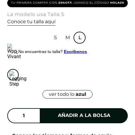
La modelo usa Talla S
Conoce tu talla aquí
S
M
L
¿No encuentras tu talla?
Escribenos
ver todo lo
azul
AÑADIR A LA BOLSA