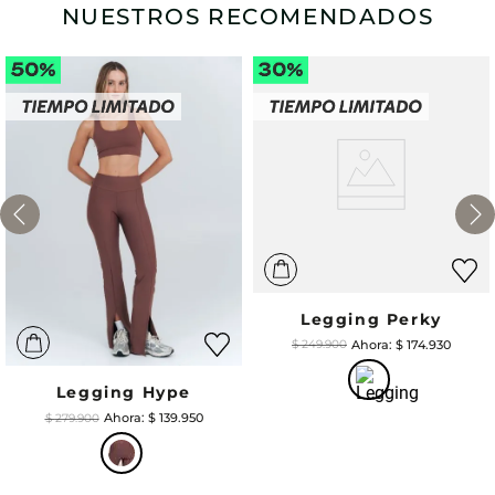
NUESTROS RECOMENDADOS
Legging Perky
$
174
.
930
$
249
.
900
Legging Hype
$
139
.
950
$
279
.
900