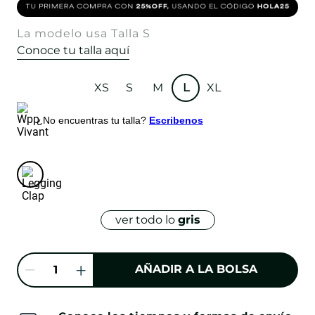
La modelo usa Talla S
Conoce tu talla aquí
XS
S
M
L
XL
¿No encuentras tu talla?
Escribenos
ver todo lo
gris
AÑADIR A LA BOLSA