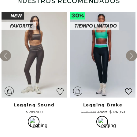
NUESTROS RECOMENDADOS
Legging Sound
Legging Brake
$
289
.
900
$
174
.
930
$
249
.
900