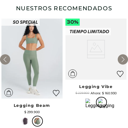
NUESTROS RECOMENDADOS
Legging Vibe
$
160
.
930
$
229
.
900
Legging Beam
$
299
.
900