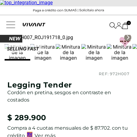
0
REF:
972H007
Legging Tender
Cordón en pretina, sesgos en contraste en
costados
$
289
.
900
Compra a
4
cuotas mensuales de
$ 87.702
. con tu
crédito
Ver más