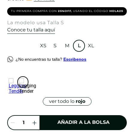
La modelo usa Talla S
Conoce tu talla aquí
XS
S
M
L
XL
¿No encuentras tu talla?
Escribenos
ver todo lo
rojo
AÑADIR A LA BOLSA