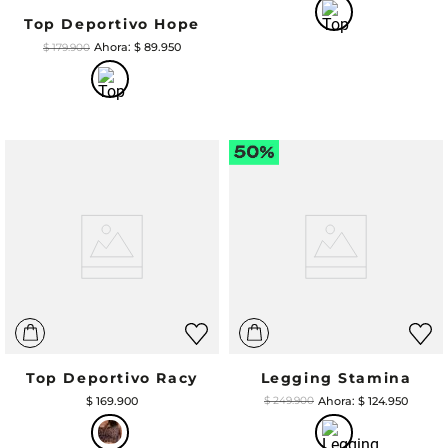
Top Deportivo Hope
$
89
.
950
$
179
.
900
Top Deportivo Racy
Legging Stamina
$
169
.
900
$
124
.
950
$
249
.
900