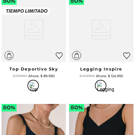
Top Deportivo Sky
Legging Inspire
$
89
.
950
$
124
.
950
$
179
.
900
$
249
.
900