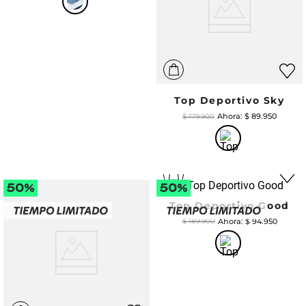
Top Deportivo Sky
$
89
.
950
$
179
.
900
Top Deportivo Good
$
94
.
950
$
189
.
900