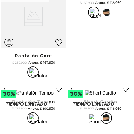
$
118
.
930
$
169
.
900
Pantalón Core
$
167
.
930
$
239
.
900
Pantalón Tempo
Short Cardio
$
160
.
930
$
118
.
930
$
229
.
900
$
169
.
900