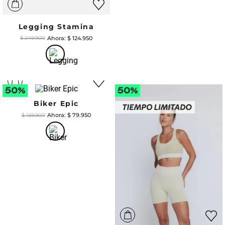
Legging Stamina
$
124
.
950
$
249
.
900
Biker Epic
$
79
.
950
$
159
.
900