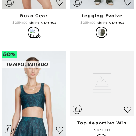
Buzo Gear
Legging Evolve
$
129
.
950
$
129
.
950
$
259
.
900
$
259
.
900
Top deportivo Win
$
169
.
900