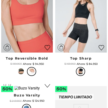
Top Reversible Bold
Top Sharp
$
94
.
950
$
84
.
950
$
189
.
900
$
169
.
900
Buzo Varsity
$
124
.
950
$
249
.
900