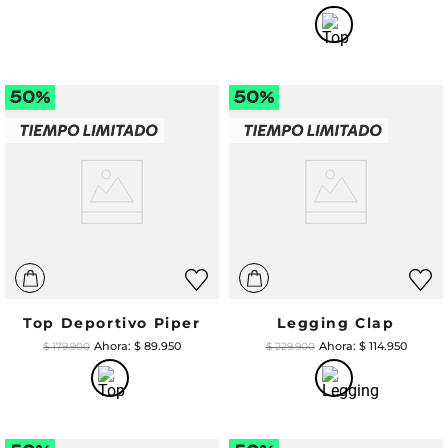
Top Deportivo Piper
Legging Clap
$
89
.
950
$
114
.
950
$
179
.
900
$
229
.
900