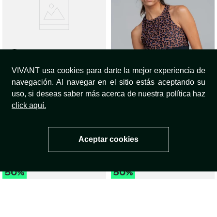
VIVANT usa cookies para darte la mejor experiencia de
Biker Mellow
navegación. Al navegar en el sitio estás aceptando su
$
74
.
950
$
149
.
900
uso, si deseas saber más acerca de nuestra política haz
click aquí.
Top Reversible Talent
$
99
.
950
$
199
.
900
Aceptar cookies