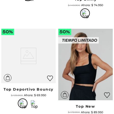
$
74
.
950
$
149
.
900
Top Deportivo Bouncy
$
69
.
950
$
139
.
900
Top New
$
89
.
950
$
179
.
900