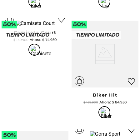
Camiseta Court
$
74
.
950
$
149
.
900
Biker Hit
$
84
.
950
$
169
.
900