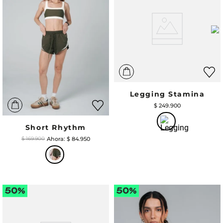
Legging Stamina
$
249
.
900
Short Rhythm
$
84
.
950
$
169
.
900