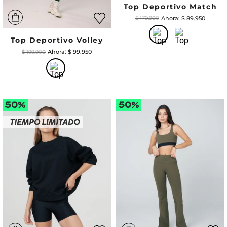
Top Deportivo Match
$
89
.
950
$
179
.
900
Top Deportivo Volley
$
99
.
950
$
199
.
900