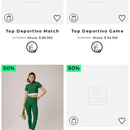
Top Deportivo Match
Top Deportivo Game
$
89
.
950
$
94
.
950
$
179
.
900
$
189
.
900