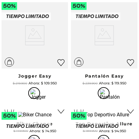
Jogger Easy
Pantalón Easy
$
109
.
950
$
119
.
950
$
219
.
900
$
239
.
900
Biker Chance
Top Deportivo Allure
$
74
.
950
$
94
.
950
$
149
.
900
$
189
.
900