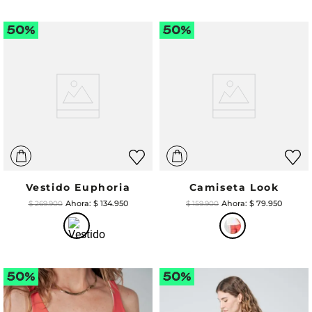
Vestido Euphoria
Camiseta Look
$
134
.
950
$
79
.
950
$
269
.
900
$
159
.
900