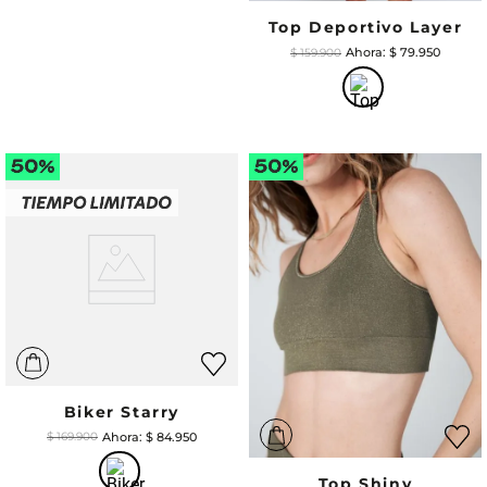
Top Deportivo Layer
$
79
.
950
$
159
.
900
Biker Starry
$
84
.
950
$
169
.
900
Top Shiny