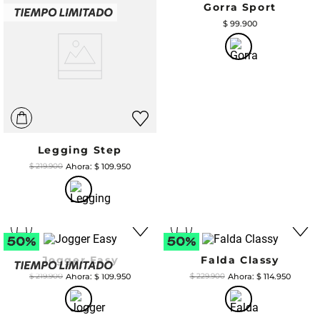
Gorra Sport
$
99
.
900
Legging Step
$
109
.
950
$
219
.
900
Jogger Easy
Falda Classy
$
109
.
950
$
114
.
950
$
219
.
900
$
229
.
900