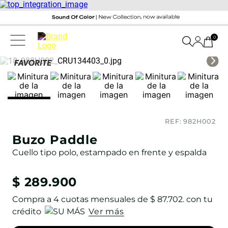
0
REF:
982H002
Buzo Paddle
Cuello tipo polo, estampado en frente y espalda
$
289
.
900
Compra a
4
cuotas mensuales de
$ 87.702
. con tu
crédito
Ver más