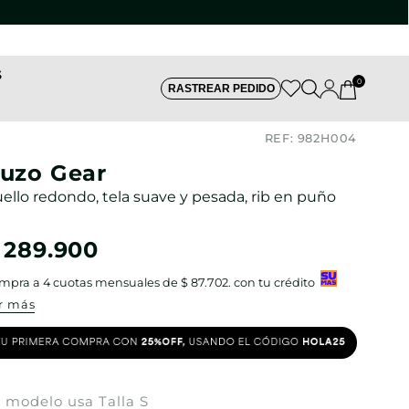
S
0
RASTREAR PEDIDO
REF:
982H004
uzo Gear
ello redondo, tela suave y pesada, rib en puño
289
.
900
mpra a
4
cuotas mensuales de
$ 87.702
. con tu crédito
r más
 modelo usa Talla S