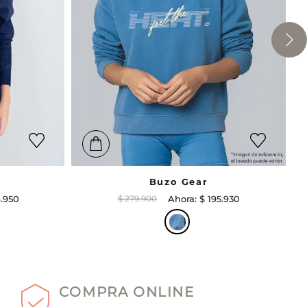
Buzo Gear
4
.
950
$
279
.
900
$
195
.
930
COMPRA ONLINE