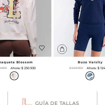
haqueta Blossom
Buzo Varsity
9
.
900
$
230
.
930
$
249
.
900
$
12
GUÍA DE TALLAS