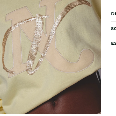
D
S
E