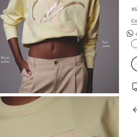
XS
Co