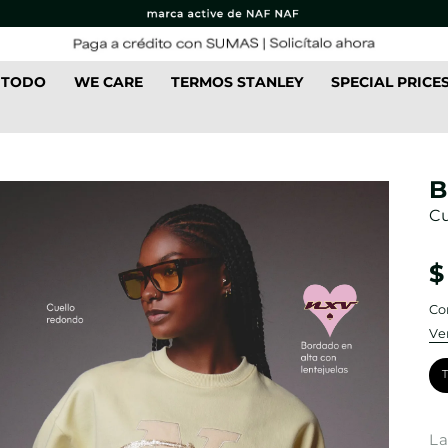
 TODO
WE CARE
TERMOS STANLEY
SPECIAL PRICE
B
Cu
$
Co
Ve
La