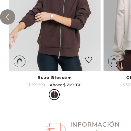
Buzo Blossom
C
$
299
.
900
$
209
.
930
$
32
INFORMACIÓN