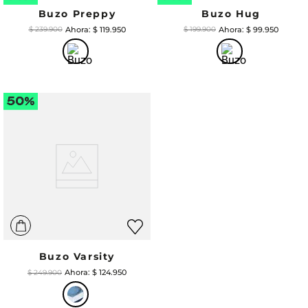
Buzo Preppy
Buzo Hug
$
119
.
950
$
99
.
950
$
239
.
900
$
199
.
900
Buzo Varsity
$
124
.
950
$
249
.
900