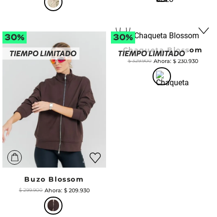
Chaqueta Blossom
$
230
.
930
$
329
.
900
Buzo Blossom
$
209
.
930
$
299
.
900