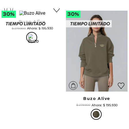
Buzo Alive
$
195
.
930
$
279
.
900
Buzo Alive
$
195
.
930
$
279
.
900