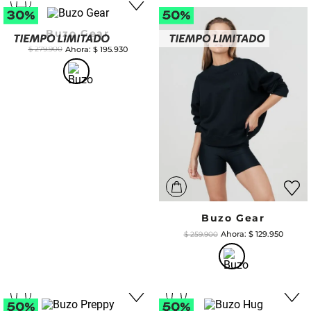
Buzo Gear
$
195
.
930
$
279
.
900
Buzo Gear
$
129
.
950
$
259
.
900