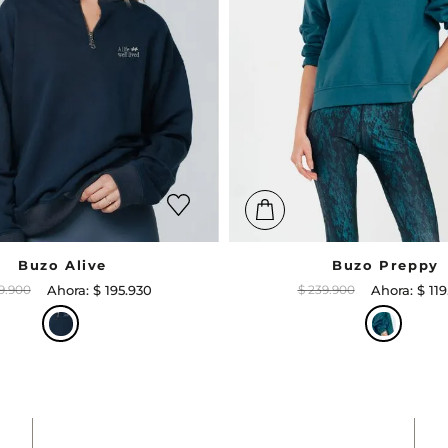
Buzo Alive
Buzo Preppy
9
.
900
$
195
.
930
$
239
.
900
$
119