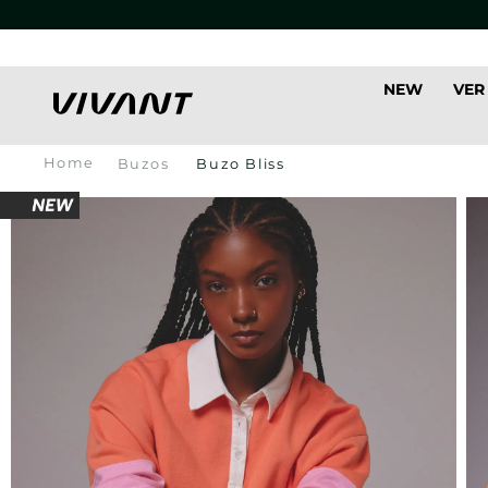
NEW
VER
Buzos
Buzo Bliss