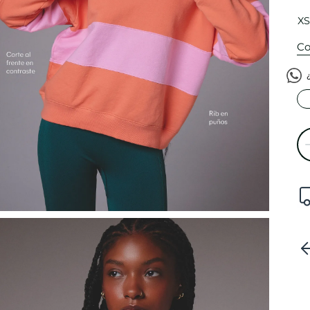
XS
Co