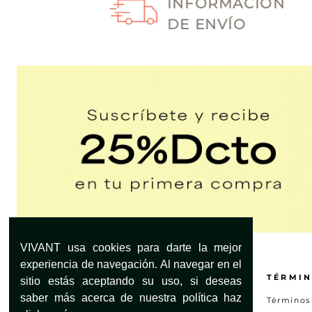
INFORMACIÓN
DE ENVÍO
VIVANT usa cookies para darte la mejor
experiencia de navegación. Al navegar en el
¿NECESITAS AYUDA?
TÉRMIN
sitio estás aceptando su uso, si deseas
saber más acerca de nuestra política haz
Servicio al Cliente
Términos