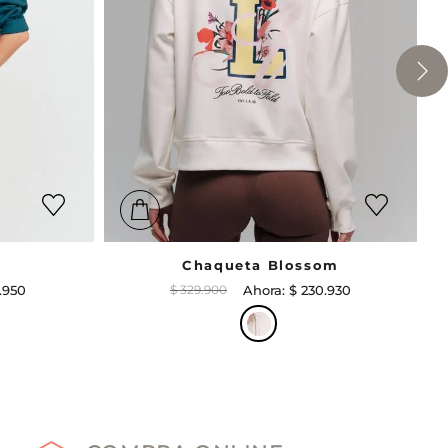
Chaqueta Blossom
.
950
$
329
.
900
$
230
.
930