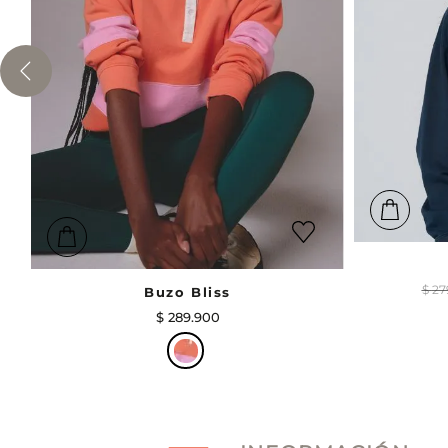
$
27
Buzo Bliss
$
289
.
900