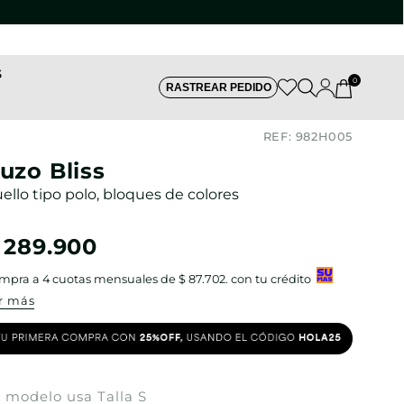
S
0
RASTREAR PEDIDO
REF:
982H005
uzo Bliss
ello tipo polo, bloques de colores
289
.
900
mpra a
4
cuotas mensuales de
$ 87.702
. con tu crédito
r más
 modelo usa Talla S