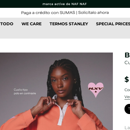
 TODO
WE CARE
TERMOS STANLEY
SPECIAL PRICE
B
Cu
$
Co
Ve
La