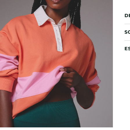
D
S
E