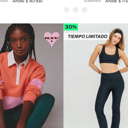
9
.
900
$
167
.
930
$
289
.
900
$
173