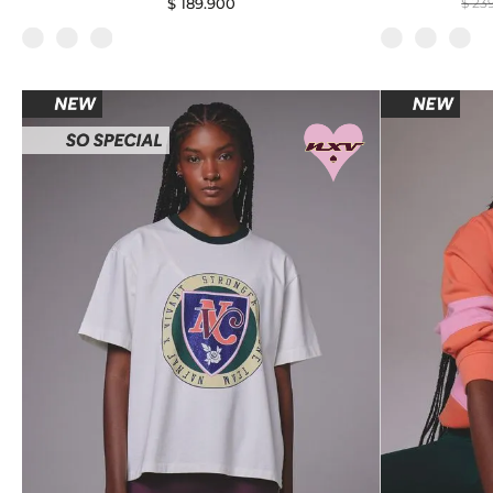
$
189
.
900
$
23