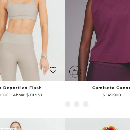
p Deportivo Flash
Camiseta Cano
9
.
900
$
111
.
930
$
149
.
900