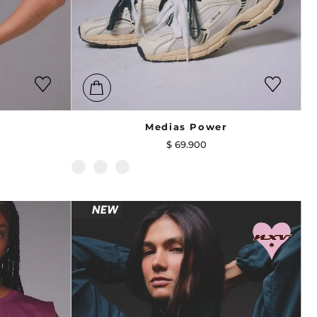
Medias Power
$
69
.
900