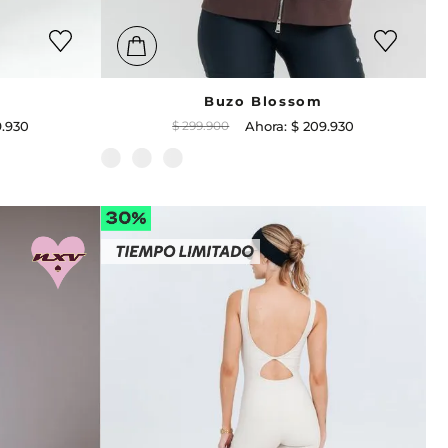
Buzo Blossom
9
.
930
$
299
.
900
$
209
.
930