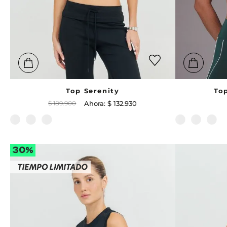
Top Serenity
To
$
189
.
900
$
132
.
930