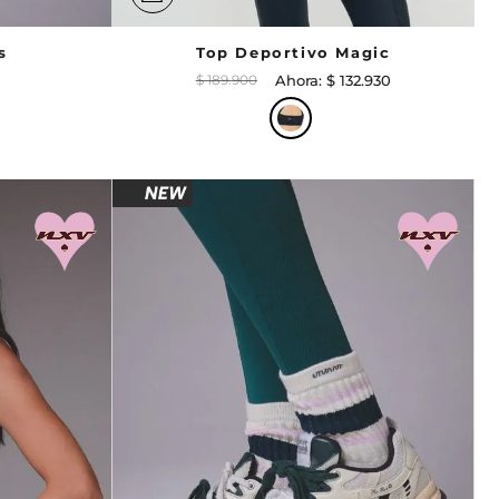
s
Top Deportivo Magic
$
189
.
900
$
132
.
930