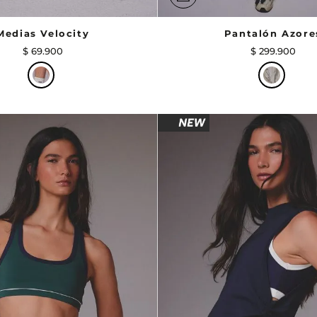
Medias Velocity
Pantalón Azore
$
69
.
900
$
299
.
900