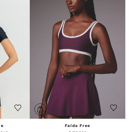
me
Falda Free