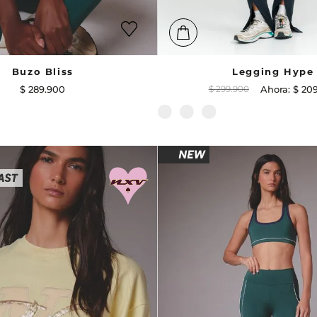
Buzo Bliss
Legging Hype
$
289
.
900
$
299
.
900
$
20