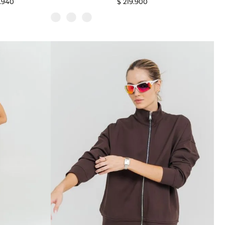
.
940
$
219
.
900