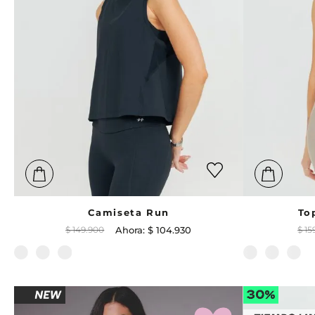
Camiseta Run
To
$
149
.
900
$
104
.
930
$
15