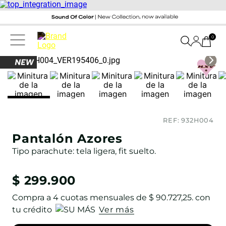
0
REF:
932H004
Pantalón Azores
Tipo parachute: tela ligera, fit suelto.
$
299
.
900
Compra a
4
cuotas mensuales de
$ 90.727,25
. con
tu crédito
Ver más