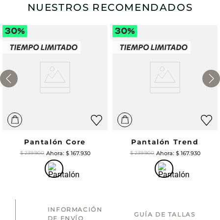
NUESTROS RECOMENDADOS
Pantalón Core
Pantalón Trend
$
167
.
930
$
167
.
930
$
239
.
900
$
239
.
900
INFORMACIÓN
GUÍA DE TALLAS
DE ENVÍO