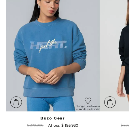
Buzo Gear
$
279
.
900
$
195
.
930
$
25