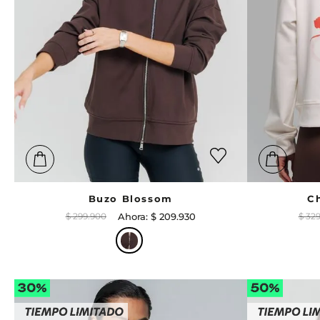
Buzo Blossom
C
$
299
.
900
$
209
.
930
$
32