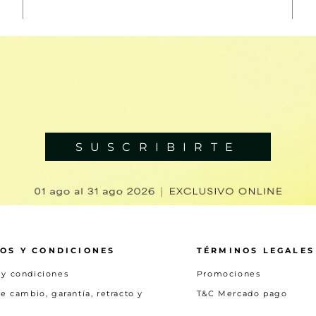
r un estilo auténtico, suave y elástico, es por esto que
iro alto, lo que te permitirá sentirte cómoda mientras rea
sual para las tardes relajadas, puedes combinarlos con jogge
 para mujer
son la prenda que necesitas para aquellos día
línea y ponle actitud a tu días!
SUSCRIBIRTE
OS Y CONDICIONES
TÉRMINOS LEGALES
 y condiciones
Promociones
de cambio, garantía, retracto y
T&C Mercado pago