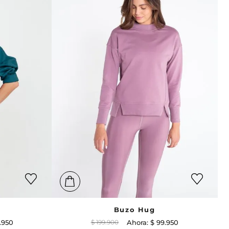
Buzo Hug
.
950
$
199
.
900
$
99
.
950