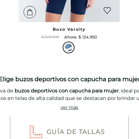
Buzo Varsity
$
249
.
900
$
124
.
950
¡Elige buzos deportivos con capucha para mujer
iva de
buzos deportivos con capucha para mujer
, ideal p
s en telas de alta calidad que se destacan por brindar u
ver más
n con un ajuste perfecto, gracias a su silueta suelta, te
calor, mientras que la capucha te protegerá del viento y 
ros
buzos con capucha para mujer
en tela suave, pesada 
GUÍA DE TALLAS
s de salir del gym o para tener una tarde de domingo div