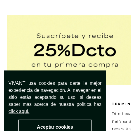
Ahora bien, lo más importante es combinarlos para crea
frescos de bota ancha y de t
Si por el contrario, quieres crear un look ca
En definitiva, nuestros
buzos deportivos con capucha
VIVANT usa cookies para darte la mejor
experiencia de navegación. Al navegar en el
sitio estás aceptando su uso, si deseas
saber más acerca de nuestra política haz
¿NECESITAS AYUDA?
TÉRMIN
click aquí.
Servicio al Cliente
Términos
Encuentra tu tienda
Política 
Aceptar cookies
reversión
Preguntas frecuentes