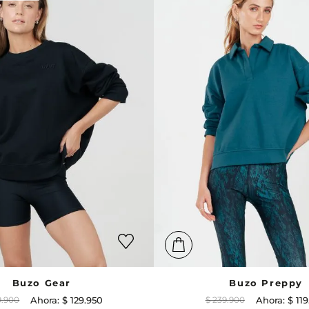
Buzo Gear
Buzo Preppy
9
.
900
$
129
.
950
$
239
.
900
$
119