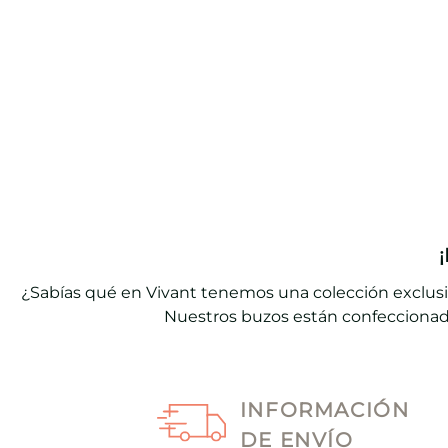
¿Sabías qué en Vivant tenemos una colección exclus
Nuestros buzos están confeccionado
Además, nuestros
buzos deportivos con capucha
cuenta
mantener el 
INFORMACIÓN
Pero eso no es todo, también puedes encontrar nuest
DE ENVÍO
despué