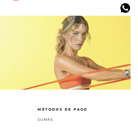
, este tipo de prendas van muy bien con unos pantalones
lizas tu rutina de ejercicio.
rs de cintura ajustable y bolsillos laterales.
s en los que prima la comodidad. ¡Elige tu favorito en
MÉTODOS DE PAGO
SUMAS