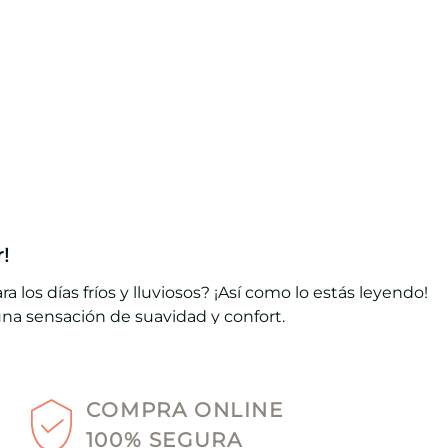
!
ara los días fríos y lluviosos? ¡Así como lo estás leyendo!
na sensación de suavidad y confort.
jidos abiertos, hilos gruesos y puños en rib que ayudan a
de la lluvia.
COMPRA ONLINE
y con cuello tipo polo, un diseño perfecto para cubrirte
100% SEGURA
ertida.