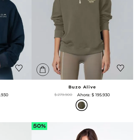
Buzo Alive
.
930
$
279
.
900
$
195
.
930