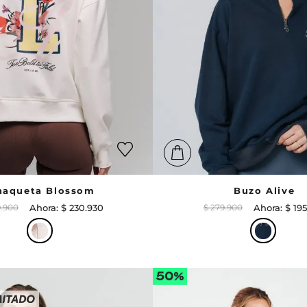
haqueta Blossom
Buzo Alive
9
.
900
$
230
.
930
$
279
.
900
$
195