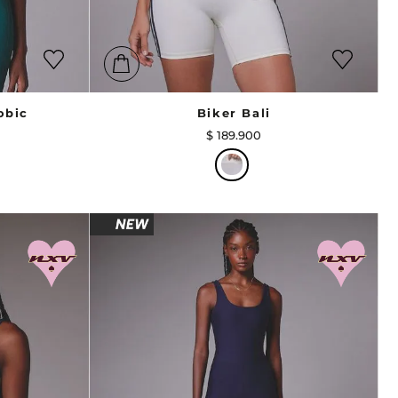
obic
Biker Bali
$
189
.
900