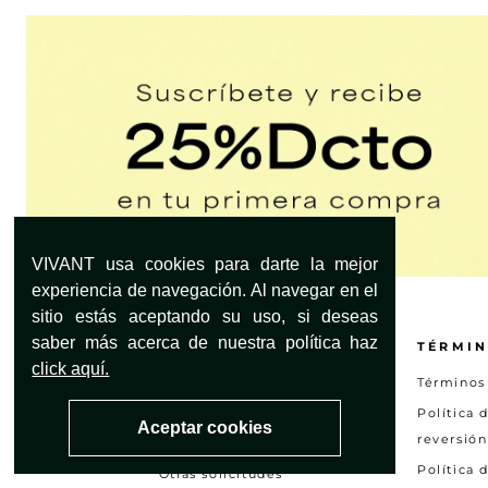
VIVANT usa cookies para darte la mejor
experiencia de navegación. Al navegar en el
sitio estás aceptando su uso, si deseas
saber más acerca de nuestra política haz
¿NECESITAS AYUDA?
TÉRMIN
click aquí.
Servicio al Cliente
Términos
Encuentra tu tienda
Política 
Aceptar cookies
reversión
Preguntas frecuentes
Política 
Otras solicitudes