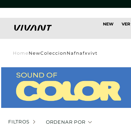
NEW
VER
Home
New
Coleccion
Nafnafxvivt
FILTROS
ORDENAR POR