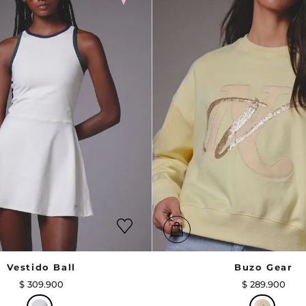
Vestido Ball
Buzo Gear
$
309
.
900
$
289
.
900