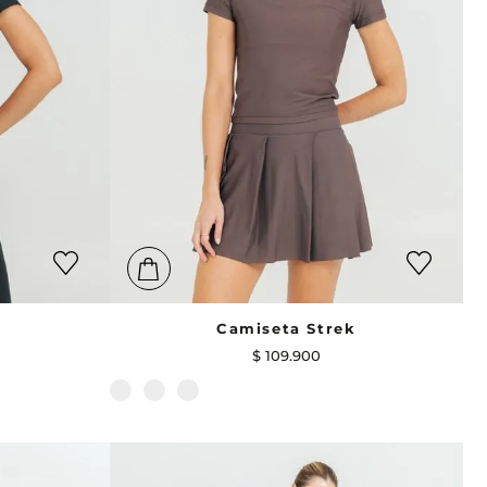
k
Camiseta Strek
$
109
.
900