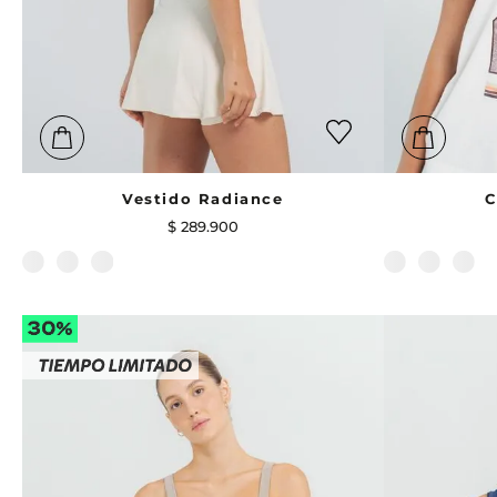
Vestido Radiance
C
$
289
.
900