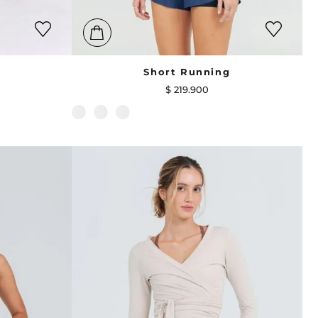
Short Running
$
219
.
900