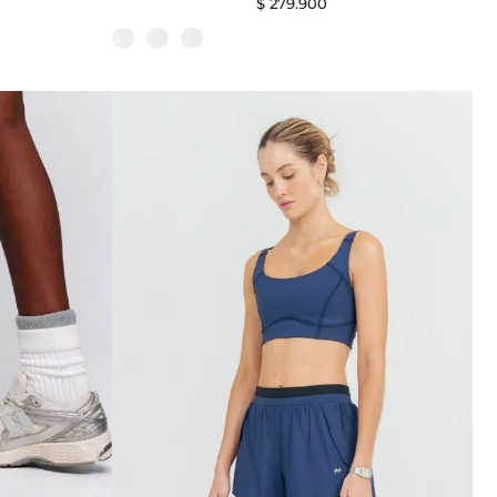
$
279
.
900