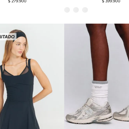
$
279
.
900
$
399
.
900