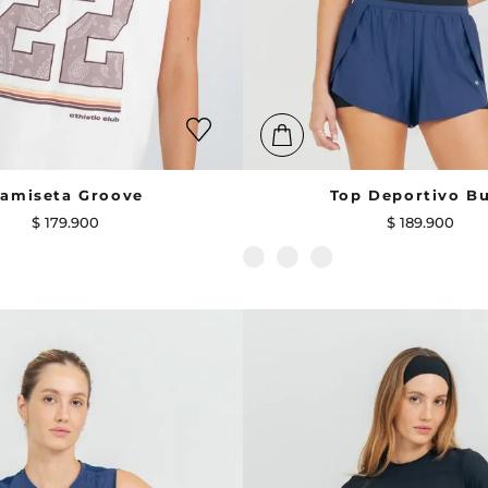
amiseta Groove
Top Deportivo B
$
179
.
900
$
189
.
900