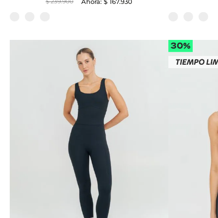
$
239
.
900
$
167
.
930