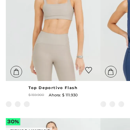
Top Deportivo Flash
$
159
.
900
$
111
.
930