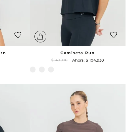
urn
Camiseta Run
$
149
.
900
$
104
.
930