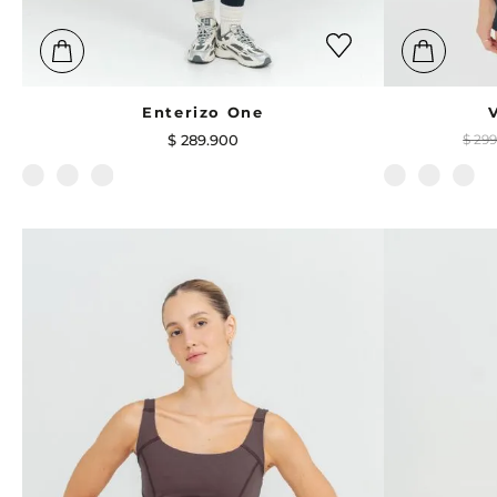
Enterizo One
$
289
.
900
$
29