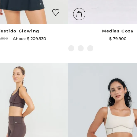
Vestido Glowing
Medias Cozy
9
.
900
$
209
.
930
$
79
.
900