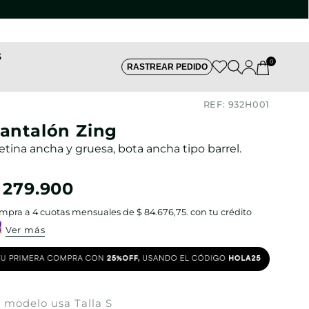
S
0
RASTREAR PEDIDO
REF:
932H001
antalón Zing
etina ancha y gruesa, bota ancha tipo barrel.
279
.
900
mpra a
4
cuotas mensuales de
$ 84.676,75
. con tu crédito
Ver más
 modelo usa Talla S