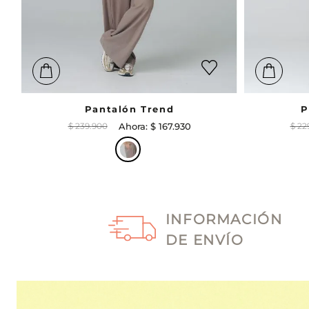
Pantalón Trend
P
$
239
.
900
$
167
.
930
$
22
INFORMACIÓN
DE ENVÍO