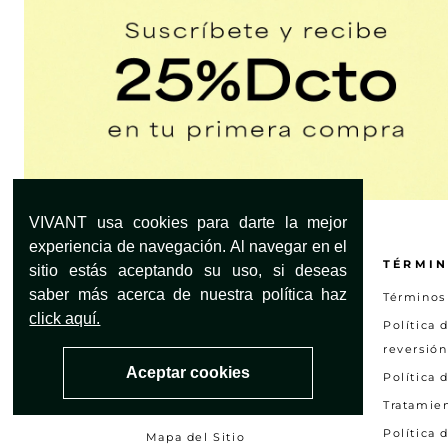
VIVANT usa cookies para darte la mejor
experiencia de navegación. Al navegar en el
¿NECESITAS AYUDA?
TÉRMIN
sitio estás aceptando su uso, si deseas
saber más acerca de nuestra política haz
Servicio al Cliente
Términos
click aquí.
Encuentra tu tienda
Política 
reversión
Preguntas frecuentes
Aceptar cookies
Política 
Otras solicitudes
Tratamie
Consultar estado PQRS
Política 
Mapa del Sitio