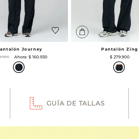
antalón Journey
Pantalón Zing
9
.
900
$
160
.
930
$
279
.
900
GUÍA DE TALLAS