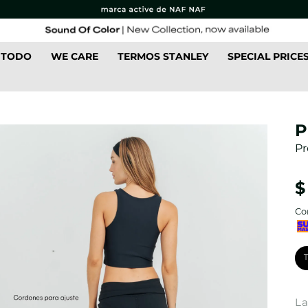
 TODO
WE CARE
TERMOS STANLEY
SPECIAL PRICE
P
Pr
$
Co
La