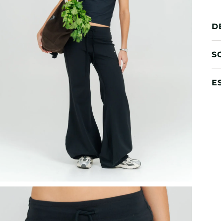
D
S
E