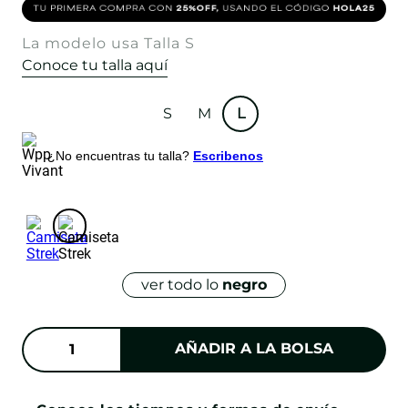
La modelo usa Talla S
Conoce tu talla aquí
S
M
L
¿No encuentras tu talla?
Escribenos
ver todo lo
negro
AÑADIR A LA BOLSA