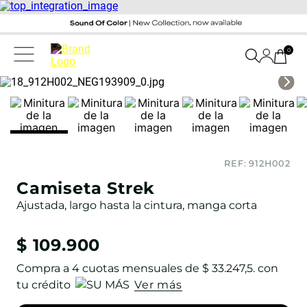
0
REF:
912H002
Camiseta Strek
Ajustada, largo hasta la cintura, manga corta
$
109
.
900
Compra a
4
cuotas mensuales de
$ 33.247,5
. con
tu crédito
Ver más