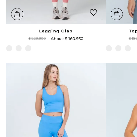
Legging Clap
To
$
229
.
900
$
160
.
930
$
18