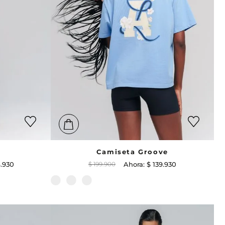
Camiseta Groove
4
.
930
$
199
.
900
$
139
.
930