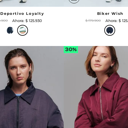
 Deportivo Loyalty
Biker Wish
9
.
900
$
125
.
930
$
179
.
900
$
125