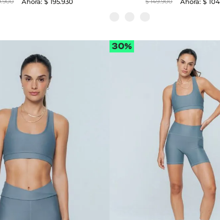
9
.
900
$
195
.
930
$
149
.
900
$
10