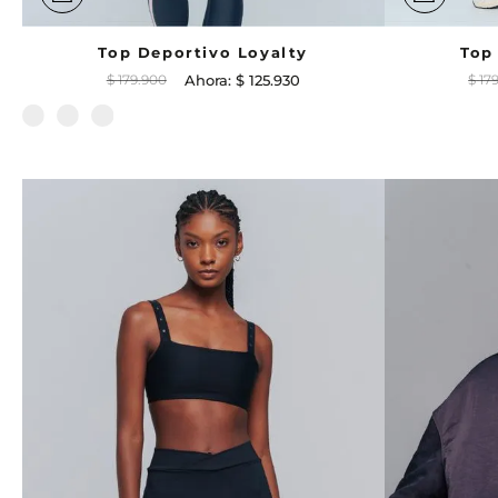
Top Deportivo Loyalty
Top
$
179
.
900
$
125
.
930
$
17