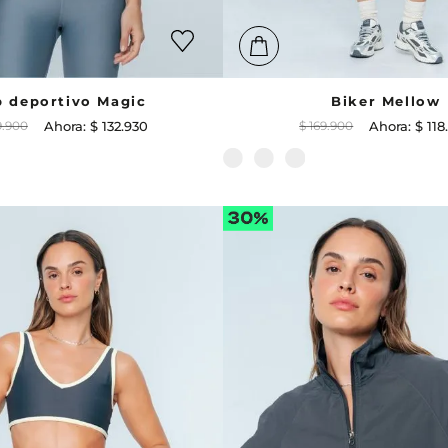
p deportivo Magic
Biker Mellow
9
.
900
$
132
.
930
$
169
.
900
$
118