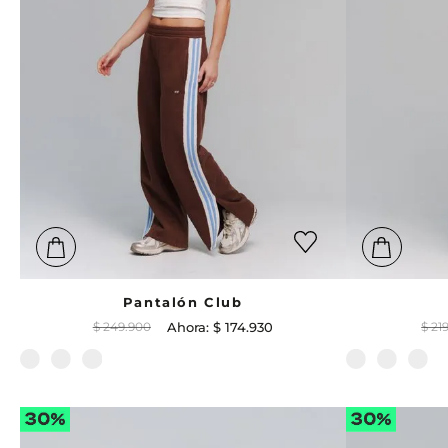
Pantalón Club
$
249
.
900
$
174
.
930
$
21