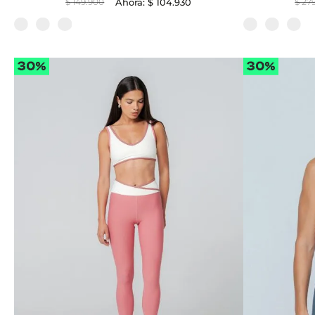
$
149
.
900
$
104
.
930
$
27