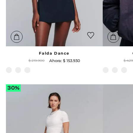
Falda Dance
$
219
.
900
$
153
.
930
$
42