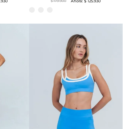
4
.
930
$
179
.
900
$
125
.
930