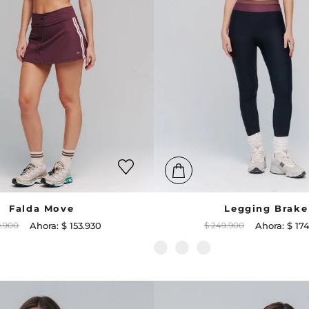
Falda Move
Legging Brake
9
.
900
$
153
.
930
$
249
.
900
$
17