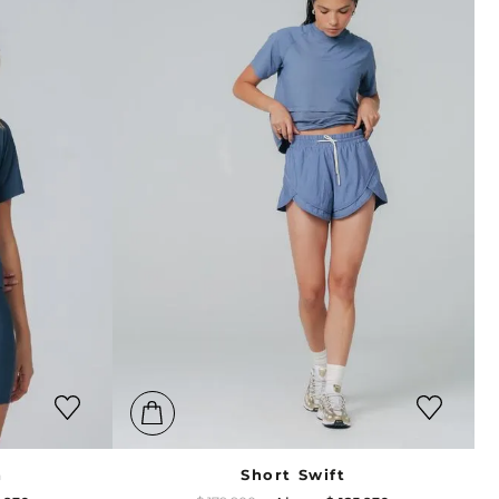
h
Short Swift