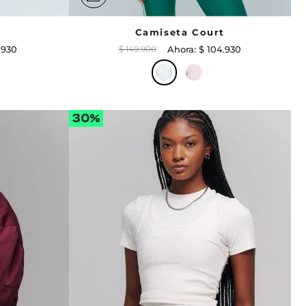
Camiseta Court
.
930
$
149
.
900
$
104
.
930