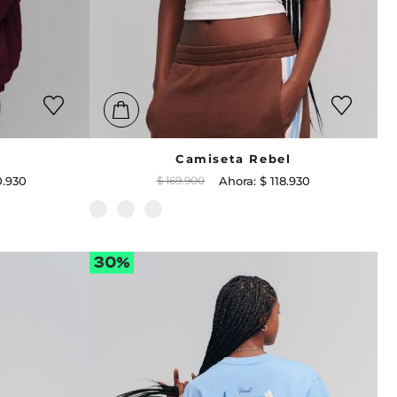
t
Camiseta Rebel
0
.
930
$
169
.
900
$
118
.
930