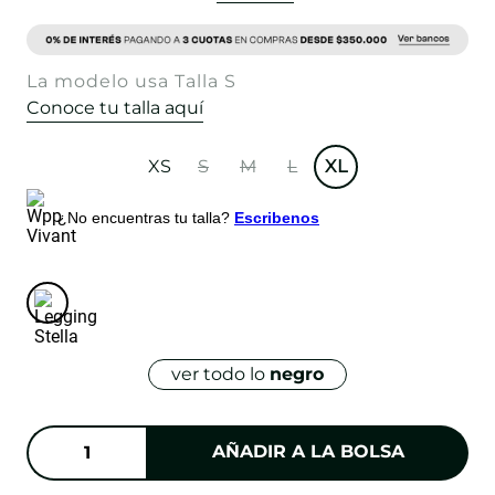
La modelo usa Talla S
Conoce tu talla aquí
XS
S
M
L
XL
¿No encuentras tu talla?
Escribenos
ver todo lo
negro
AÑADIR A LA BOLSA