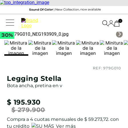
0
REF:
979G010
Legging Stella
Bota ancha, pretina en v
$
195
.
930
$
279
.
900
Compra a
4
cuotas mensuales de
$ 59.273,72
. con
tu crédito
Ver más