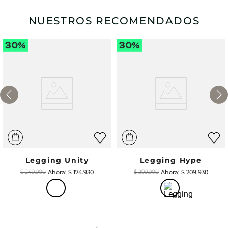
NUESTROS RECOMENDADOS
Legging Unity
Legging Hype
$
174
.
930
$
209
.
930
$
249
.
900
$
299
.
900