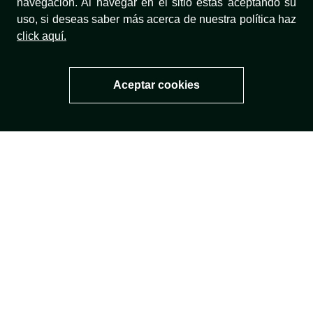
navegación. Al navegar en el sitio estás aceptando su
uso, si deseas saber más acerca de nuestra política haz
click aquí.
TÉRMINOS Y CONDICIONES
Aceptar cookies
NUESTRA MARCA
TÉRMINOS LEGALES
MÉTODOS DE PAGO
¡SÍGUENOS!