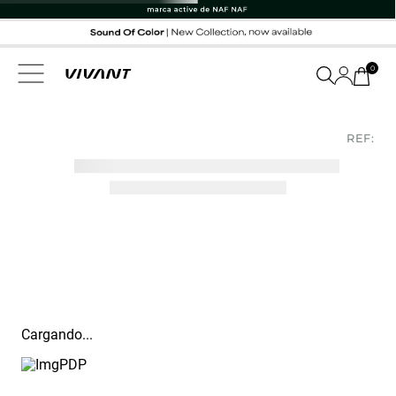
0
REF:
Cargando...