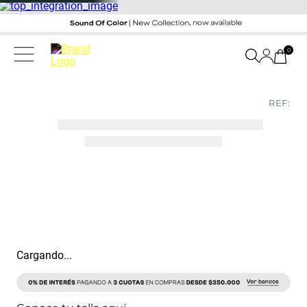
0
REF:
Cargando...