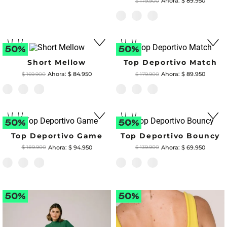
Top Reversible Talent
$
99
.
950
$
199
.
900
Top Deportivo Racy
Legging Stamina
$
169
.
900
$
124
.
950
$
249
.
900