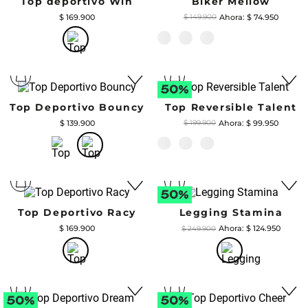
Legging Inspire
$
124
.
950
$
249
.
900
Top deportivo Pure
$
69
.
950
$
139
.
900
Top deportivo Win
$
169
.
900