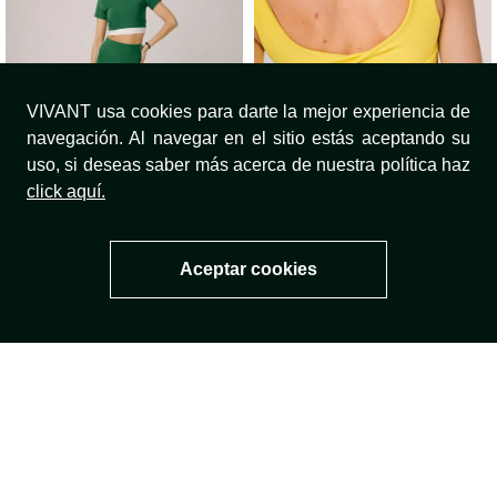
Top Deportivo Dream
Top Deportivo Cheer
VIVANT usa cookies para darte la mejor experiencia de
$
89
.
950
$
84
.
950
$
179
.
900
$
169
.
900
navegación. Al navegar en el sitio estás aceptando su
uso, si deseas saber más acerca de nuestra política haz
click aquí.
Aceptar cookies
Top Deportivo Balance