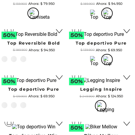
$
79
.
950
$
94
.
950
$
159
.
900
$
189
.
900
Top deportivo Pure
$
69
.
950
$
139
.
900
Top Reversible Bold
$
94
.
950
$
189
.
900