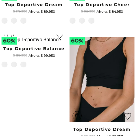
Biker Mellow
$
74
.
950
$
149
.
900
Top Deportivo Bouncy
$
139
.
900