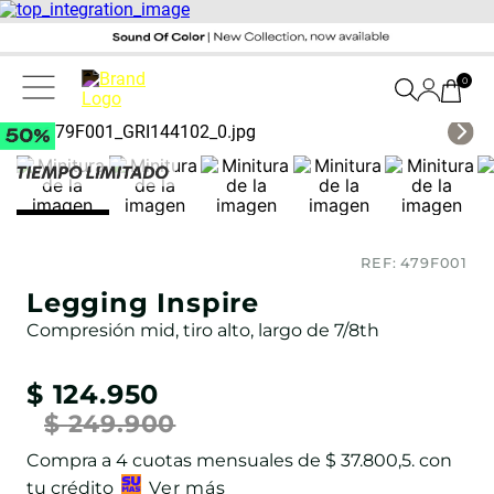
0
REF:
479F001
Legging Inspire
Compresión mid, tiro alto, largo de 7/8th
$
124
.
950
$
249
.
900
Compra a
4
cuotas mensuales de
$ 37.800,5
. con
tu crédito
Ver más