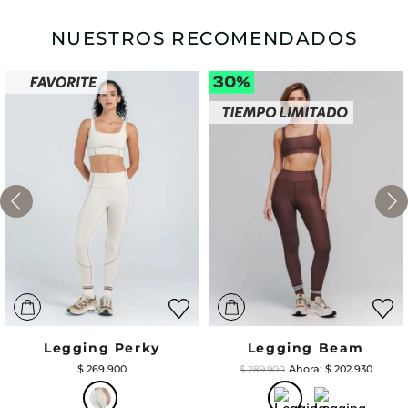
NUESTROS RECOMENDADOS
Legging Perky
Legging Beam
$
269
.
900
$
202
.
930
$
289
.
900