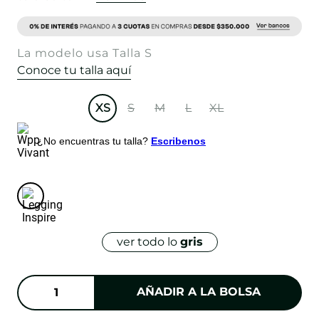
La modelo usa Talla S
Conoce tu talla aquí
XS
S
M
L
XL
¿No encuentras tu talla?
Escribenos
ver todo lo
gris
AÑADIR A LA BOLSA