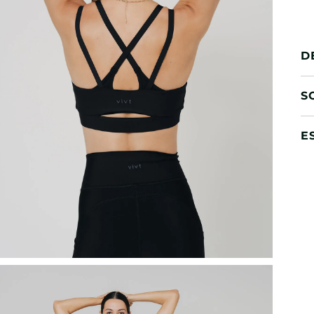
D
S
E