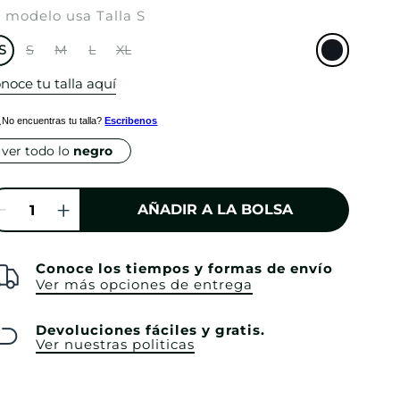
 modelo usa Talla S
S
S
M
L
XL
noce tu talla aquí
¿No encuentras tu talla?
Escribenos
ver todo lo
negro
AÑADIR A LA BOLSA
Conoce los tiempos y formas de envío
Ver más opciones de entrega
Devoluciones fáciles y gratis.
Ver nuestras politicas