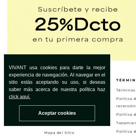
VIVANT usa cookies para darte la mejor
experiencia de navegación. Al navegar en el
¿NECESITAS AYUDA?
TÉRMIN
sitio estás aceptando su uso, si deseas
saber más acerca de nuestra política haz
Servicio al Cliente
Términos
click aquí.
Encuentra tu tienda
Política 
reversión
Preguntas frecuentes
Aceptar cookies
Política 
Otras solicitudes
Tratamie
Consultar estado PQRS
Política 
Mapa del Sitio