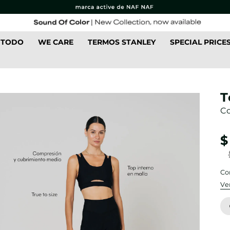
 TODO
WE CARE
TERMOS STANLEY
SPECIAL PRICE
T
Co
$
Co
Ve