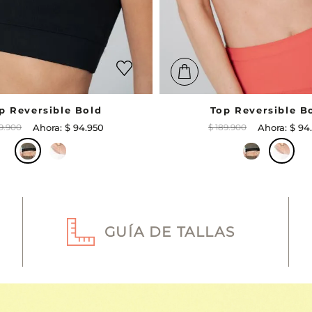
p Reversible Bold
Top Reversible B
9
.
900
$
94
.
950
$
189
.
900
$
94
.
GUÍA DE TALLAS