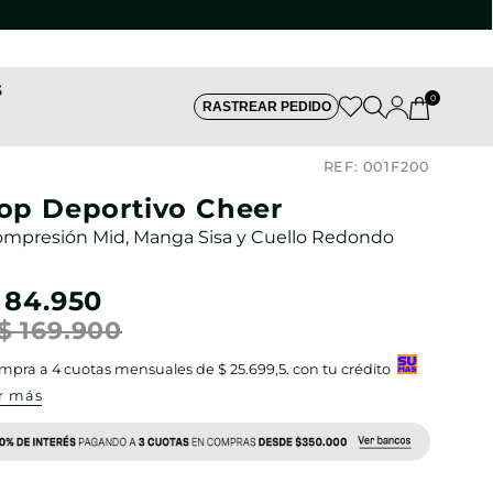
S
0
RASTREAR PEDIDO
REF:
001F200
op Deportivo Cheer
mpresión Mid, Manga Sisa y Cuello Redondo
84
.
950
$
169
.
900
mpra a
4
cuotas mensuales de
$ 25.699,5
. con tu crédito
r más