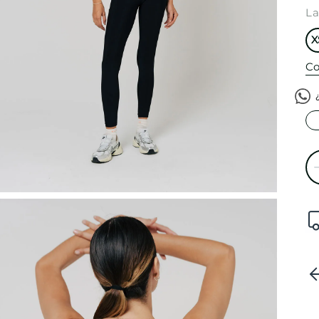
La
X
Co