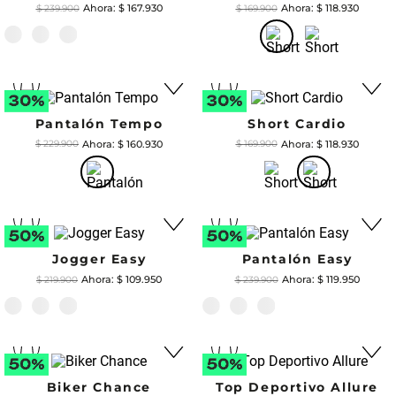
$
167
.
930
$
118
.
930
$
239
.
900
$
169
.
900
Pantalón Tempo
Short Cardio
$
160
.
930
$
118
.
930
$
229
.
900
$
169
.
900
Jogger Easy
Pantalón Easy
$
109
.
950
$
119
.
950
$
219
.
900
$
239
.
900
Biker Chance
Top Deportivo Allure