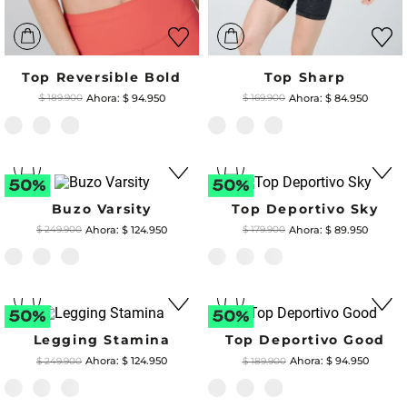
Top Reversible Bold
Top Sharp
$
94
.
950
$
84
.
950
$
189
.
900
$
169
.
900
Buzo Varsity
Top Deportivo Sky
$
124
.
950
$
89
.
950
$
249
.
900
$
179
.
900
Legging Stamina
Top Deportivo Good
$
124
.
950
$
94
.
950
$
249
.
900
$
189
.
900