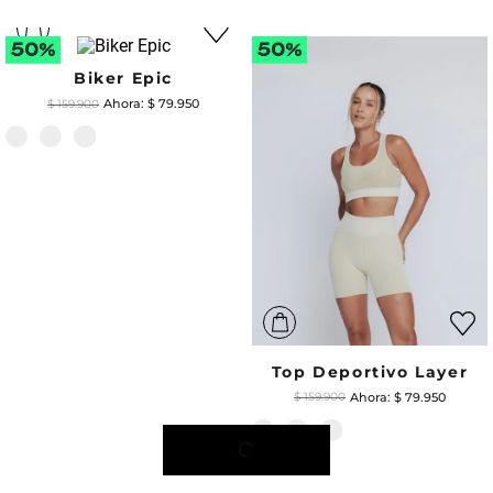
Biker Epic
$
79
.
950
$
159
.
900
Top Deportivo Layer
$
79
.
950
$
159
.
900