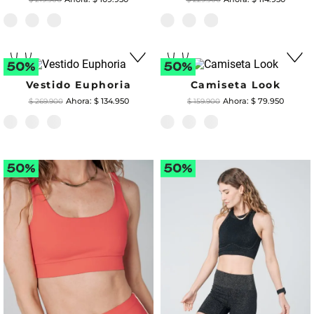
Vestido Euphoria
Camiseta Look
$
134
.
950
$
79
.
950
$
269
.
900
$
159
.
900