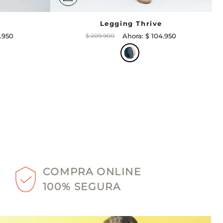
e
Legging Thrive
.
950
$
209
.
900
$
104
.
950
COMPRA ONLINE
100% SEGURA