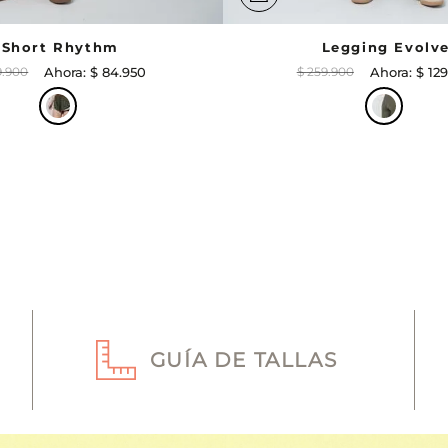
Short Rhythm
Legging Evolv
9
.
900
$
84
.
950
$
259
.
900
$
129
GUÍA DE TALLAS