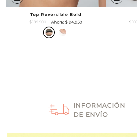
Top Reversible Bold
$
189
.
900
$
94
.
950
$
16
INFORMACIÓN
DE ENVÍO