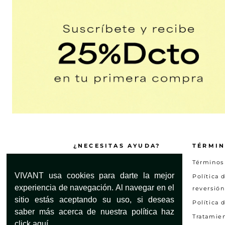
¿NECESITAS AYUDA?
TÉRMIN
Servicio al Cliente
Términos
VIVANT usa cookies para darte la mejor
Encuentra tu tienda
Política 
experiencia de navegación. Al navegar en el
reversión
Preguntas frecuentes
sitio estás aceptando su uso, si deseas
Política 
Otras solicitudes
saber más acerca de nuestra política haz
Tratamie
Consultar estado PQRS
click aquí.