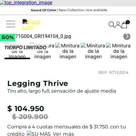
0
REF:
971G004
Legging Thrive
Tiro alto, largo full, sensación de ajuste media
$
104
.
950
$
209
.
900
Compra a
4
cuotas mensuales de
$ 31.750
. con tu
crédito
Ver más