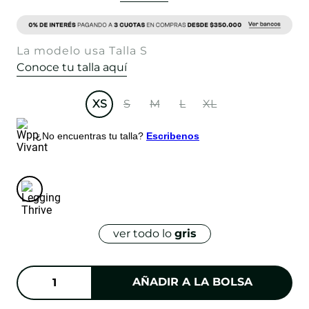
La modelo usa Talla S
Conoce tu talla aquí
XS
S
M
L
XL
¿No encuentras tu talla?
Escribenos
ver todo lo
gris
AÑADIR A LA BOLSA