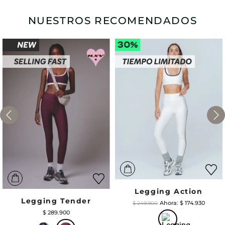
NUESTROS RECOMENDADOS
Legging Action
Legging Tender
$
174
.
930
$
249
.
900
$
289
.
900