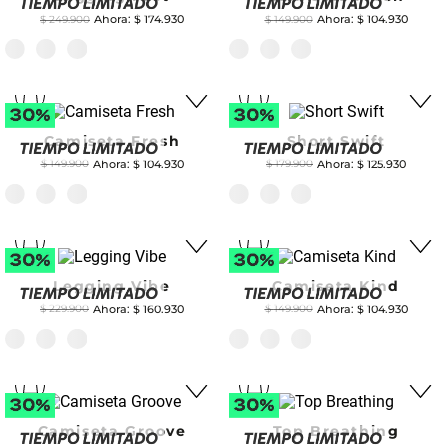
$
174
.
930
$
104
.
930
$
249
.
900
$
149
.
900
Camiseta Fresh
Short Swift
$
104
.
930
$
125
.
930
$
149
.
900
$
179
.
900
Legging Vibe
Camiseta Kind
$
160
.
930
$
104
.
930
$
229
.
900
$
149
.
900
Camiseta Groove
Top Breathing