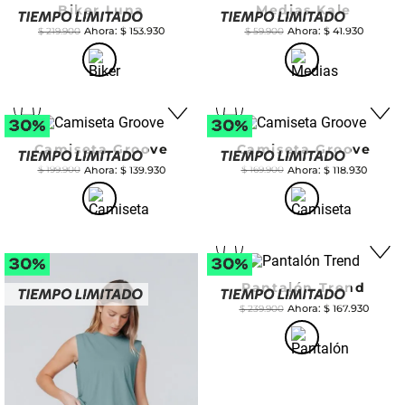
Biker Luna
Medias Kale
$
153
.
930
$
41
.
930
$
219
.
900
$
59
.
900
Camiseta Groove
Camiseta Groove
$
139
.
930
$
118
.
930
$
199
.
900
$
169
.
900
Pantalón Trend
$
167
.
930
$
239
.
900