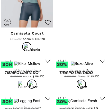
Camiseta Court
$
104
.
930
$
149
.
900
Biker Mellow
Buzo Alive
$
118
.
930
$
195
.
930
$
169
.
900
$
279
.
900
Legging Fast
Camiseta Fresh