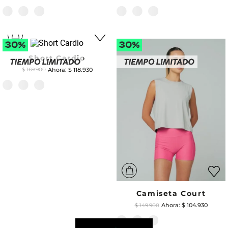
Short Cardio
$
118
.
930
$
169
.
900
Camiseta Court
$
104
.
930
$
149
.
900