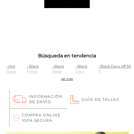
Búsqueda en tendencia
•
Hot
•
Black
•
Black
•
Black
•
Black Days off 30
Deals
Friday
Week
Days
%
ver más
INFORMACIÓN
GUÍA DE TALLAS
DE ENVÍO
COMPRA ONLINE
100% SEGURA