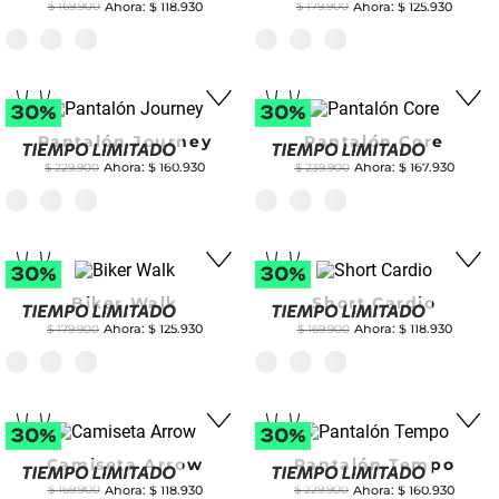
$
118
.
930
$
125
.
930
$
169
.
900
$
179
.
900
Pantalón Journey
Pantalón Core
$
160
.
930
$
167
.
930
$
229
.
900
$
239
.
900
Biker Walk
Short Cardio
$
125
.
930
$
118
.
930
$
179
.
900
$
169
.
900
Camiseta Arrow
Pantalón Tempo
$
118
.
930
$
160
.
930
$
169
.
900
$
229
.
900