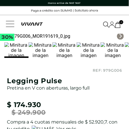
0
REF:
979G006
Legging Pulse
Pretina en V con aberturas, largo full
$
174
.
930
$
249
.
900
Compra a
4
cuotas mensuales de
$ 52.920,7
. con
tu crédito
Ver más