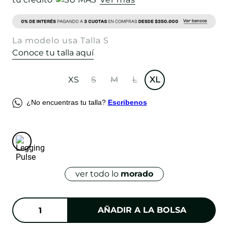
La modelo usa Talla S
Conoce tu talla aquí
XS
S
M
L
XL
¿No encuentras tu talla?
Escribenos
ver todo lo
morado
AÑADIR A LA BOLSA