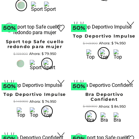
Top Deportivo Impulse
Sport top Safe cuello
$
74
.
950
$
149
.
900
redondo para mujer
$
79
.
950
$
159
.
900
Top Deportivo Impulse
Bra Deportivo
Confident
$
74
.
950
$
149
.
900
$
84
.
950
$
169
.
900