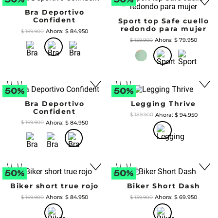
Bra Deportivo
Confident
Sport top Safe cuello
redondo para mujer
$
84
.
950
$
169
.
900
$
79
.
950
$
159
.
900
Bra Deportivo
Legging Thrive
Confident
$
94
.
950
$
189
.
900
$
84
.
950
$
169
.
900
Biker short true rojo
Biker Short Dash
$
84
.
950
$
69
.
950
$
169
.
900
$
139
.
900