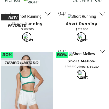
FILTROS
ORDENAR POR
Short Running
Short Running
$
219
.
900
$
219
.
900
Short Mellow
$
84
.
950
$
169
.
900