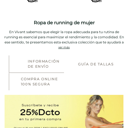
Ropa de running de mujer
En Vivant sabemos que elegir la ropa adecuada para tu rutina de
running es esencial para maximizar el rendimiento y la comodidad. En
ese sentido, te presentamos esta exclusiva colección que te ayudará a
combinar estilo y funcionalidad.
ver más
INFORMACIÓN
un factor importante a tener en cuenta es la calidad, por ello nuestras
GUÍA DE TALLAS
DE ENVÍO
prendas están fabricadas con materiales eco amigables que se fusionan
con las últimas técnicas con el fin de garantizar la transpiración y la
COMPRA ONLINE
resistencia al sudor, manteniéndote fresca en todo momento.
100% SEGURA
Dentro demuestra
ropa de running para mujer
encontrarás diseños
vibrantes y neutros que podrás combinar fácilmente con todo. Además,
te ofrecemos una amplia paleta cromática desde tonos cálidos como el
rojo y el mostaza hasta opciones más frías tipo negro o azul.