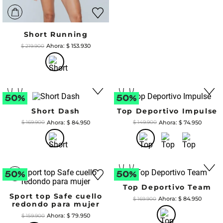
Short Running
$
153
.
930
$
219
.
900
Short Dash
Top Deportivo Impulse
$
84
.
950
$
74
.
950
$
169
.
900
$
149
.
900
Top Deportivo Team
Sport top Safe cuello
$
84
.
950
$
169
.
900
redondo para mujer
$
79
.
950
$
159
.
900